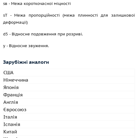
sв - Межа короткочасної міцності
sT - Межа пропорційності (межа плинності для залишкової
деформації)
d5 - Відносне подовження при розриві.
y - Відносне звуження.
Зарубіжні
аналоги
США
Німеччина
Японія
Франція
Англія
Євросоюз
Італія
Іспанія
Китай