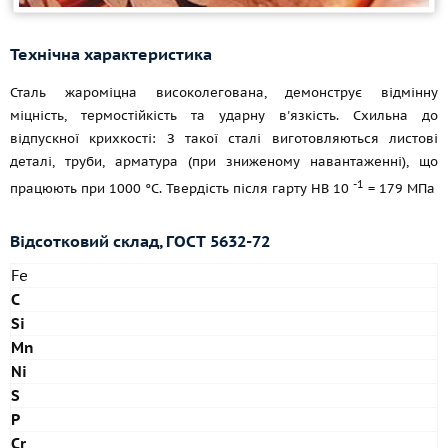
Технічна характеристика
Сталь жароміцна високолегована, демонструє відмінну
міцність, термостійкість та ударну в'язкість. Схильна до
відпускної крихкості: З такої сталі виготовляються листові
деталі, труби, арматура (при зниженому навантаженні), що
-1
працюють при 1000 °C. Твердість після гарту HB 10
= 179 МПа
Відсотковий склад,
ГОСТ 5632-72
Fe
C
Si
Mn
Ni
S
P
Cr