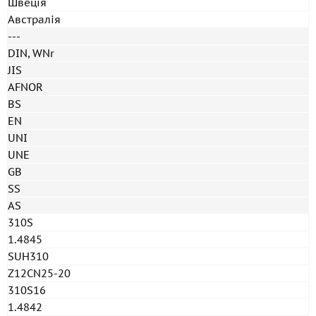
Швеція
Австралія
---
DIN, WNr
JIS
AFNOR
BS
EN
UNI
UNE
GB
SS
AS
310S
1.4845
SUH310
Z12CN25-20
310S16
1.4842