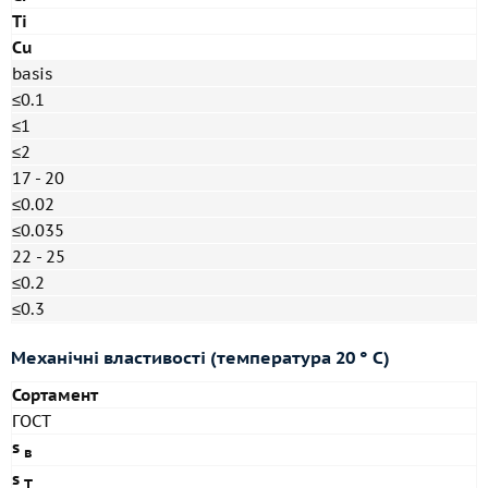
Ti
Cu
basis
≤0.1
≤1
≤2
17 - 20
≤0.02
≤0.035
22 - 25
≤0.2
≤0.3
Механічні властивості (температура 20 ° С)
Сортамент
ГОСТ
s
в
s
T