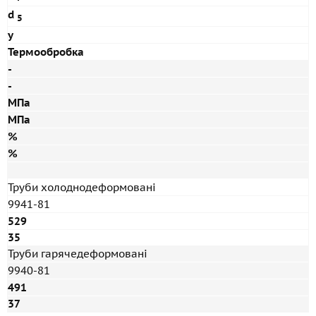
d
5
y
Термообробка
-
-
МПа
МПа
%
%
Труби холоднодеформовані
9941-81
529
35
Труби гарячедеформовані
9940-81
491
37