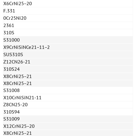
X6CrNi25−20
F.331
0Cr25Ni20
2361
310S
S31000
X9CrNiSiNCe21−11−2
SUS310S
Z12CN26-21
310S24
X8CrNi25−21
X8CrNi25−21
S31008
X10CrNiSiN21-11
Z8CN25-20
310S94
S31009
X12CrNi25−20
X8CrNi25−21