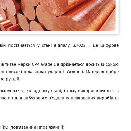
ін постачається у стані відпалу. 3.7025 – це цифрове
ів титан марки СР4 Grade 1 відрізняється досить високою
ірно високі показники ударної в'язкості. Матеріал добре
нструкцій.
тампується в холодному стані, і тому використовується в
пластин для вибухового з'єднання плакованих виробів та
ий)
O (пов'язаний)
H (пов'язаний)