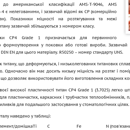
о до американської класифікації AMS-T-9046, AMS
-4 є нелегованими, і зазвичай відомі як CP (комерційно
тан). Показники міцності на розтягування та межі
итану зазвичай збільшуються з номером класу.
ки СР4 Grade 1 призначається для первинного
о формоутворення у поковки або готові вироби. Зазвичай в
DIN EN для цього матеріалу. R50250 – номер стандарту UNS.
 титану, що деформуються, і низьколегованих титанових сплав
ю. Одночасно він має досить низьку міцність на розтяг і пом
 що дозволяє використовувати його виготовлення складних ко
воєї високої пластичності титан СР4 Grade 1 (3.7025) легко ш
ля пластинчастих, каркасних і трубчастих теплообмінників, 
 виливків для подальшого застосування у стоматологічних цілях.
талу наведено у таблиці:
лемент/домішка
Ti
C
Fe
N (пов'язан