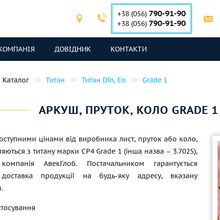
790-91-90
+38 (056)
790-91-90
+38 (056)
КОМПАНІЯ
ДОВІДНИК
КОНТАКТИ
Каталог
Титан
Титан Din, En
Grade 1
АРКУШ, ПРУТОК, КОЛО GRADE 1 
оступними цінами від виробника лист, пруток або коло,
ляються з титану марки СР4 Grade 1 (інша назва – 3.7025),
компанія АвекГлоб. Постачальником гарантується
 доставка продукції на будь-яку адресу, вказану
.
стосування