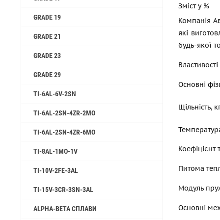
Зміст у %
GRADE 19
Компанія Ав
які вигото
GRADE 21
будь-якої т
GRADE 23
Властивості
GRADE 29
Основні фіз
TI-6AL-6V-2SN
Щільність, 
TI-6AL-2SN-4ZR-2MO
Температур
TI-6AL-2SN-4ZR-6MO
Коефіцієнт 
TI-8AL-1MO-1V
Питома тепл
TI-10V-2FE-3AL
Модуль пруж
TI-15V-3CR-3SN-3AL
Основні мех
ALPHA-BETA СПЛАВИ