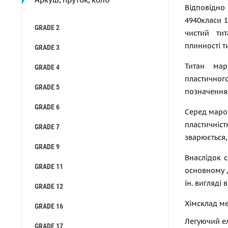
Відповідн
4940класи 1
GRADE 2
чистий ти
плинності т
GRADE 3
Титан мар
GRADE 4
пластичног
GRADE 5
позначення 
GRADE 6
Серед марок
пластичніст
GRADE 7
зварюється,
GRADE 9
Внаслідок с
GRADE 11
основному д
ін. вигляді
GRADE 12
Хімсклад ме
GRADE 16
Легуючий е
GRADE 17