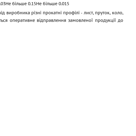
.03
Не більше 0.15
Не більше 0.015
 виробника різні прокатні профілі - лист, пруток, коло,
ється оперативне відправлення замовленої продукції до