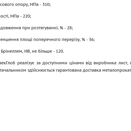
ового опору, МПа - 310;
сті, МПа - 220;
довження при розтягуванні, % - 28;
еншення площі поперечного перерізу, % - 36;
 Брінеллем, НВ, не більше - 120.
екГлоб реалізує за доступними цінами від виробника лист, п
остачальником здійснюється гарантована доставка металопрока