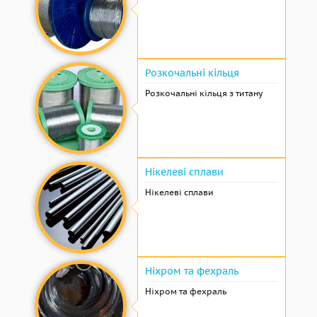
Розкочальні кільця
Розкочальні кільця з титану
Нікелеві сплави
Нікелеві сплави
Ніхром та фехраль
Ніхром та фехраль