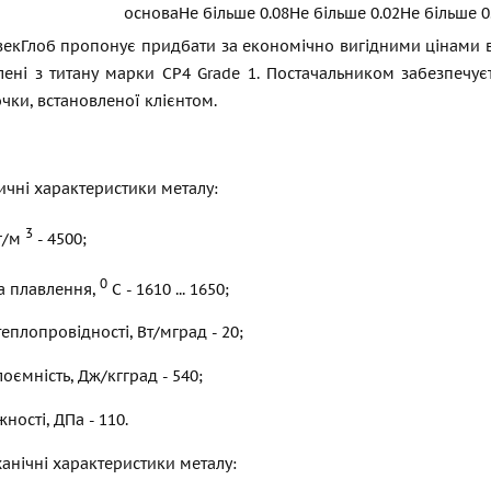
основа
Не більше 0.08
Не більше 0.02
Не більше 0
екГлоб пропонує придбати за економічно вигідними цінами від
влені з титану марки СР4 Grade 1. Постачальником забезпечу
очки, встановленої клієнтом.
ичні характеристики металу:
3
кг/м
- 4500;
0
а плавлення,
С - 1610 ... 1650;
теплопровідності, Вт/мград - 20;
оємність, Дж/кгград - 540;
ності, ДПа - 110.
анічні характеристики металу: