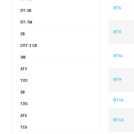
ВТ6
ПТ-3В
ПТ-7М
ВТ8
2B
СПТ-2 СВ
ВТ6с
3М
АТ3
ВТ9
ТЛ3
5B
ВТ16
ТЛ5
АТ6
ВТ14
ТС6