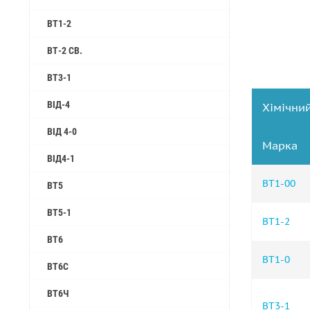
ВТ1-2
ВТ-2 СВ.
ВТ3-1
ВІД-4
Хімічний
ВІД 4-0
Марка
ВІД4-1
ВТ1-00
ВТ5
ВТ5-1
ВТ1-2
ВТ6
ВТ1-0
ВТ6С
ВТ6Ч
ВТ3-1