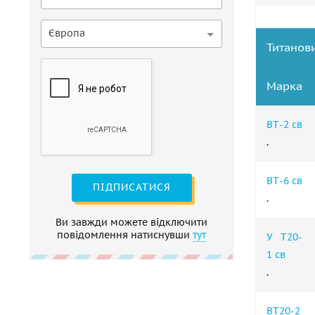
Європа
Титанови
Марка
ВТ-2 св
.
ВТ-6 св
ПІДПИСАТИСЯ
.
Ви завжди можете відключити
повідомлення натиснувши
тут
У Т20-
1 св
.
ВТ20-2