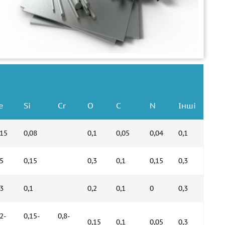
e
Si
Cr
O
C
N
Інші
,15
0,08
0,1
0,05
0,04
0,1
,5
0,15
0,3
0,1
0,15
0,3
,3
0,1
0,2
0,1
0
0,3
,2-
0,15-
0,8-
0,15
0,1
0,05
0,3