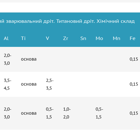
й зварювальний дріт. Титановий дріт. Хімічний склад
Аl
Ti
V
Zr
Sn
Мо
Mn
Fe
2,0-
основа
0,15
3,0
3,5-
2,5-
основа
0,15
4,5
3,5
2,0-
0,5-
1,0-
0,5-
основа
0,15
3,0
1,5
2,0
1,5