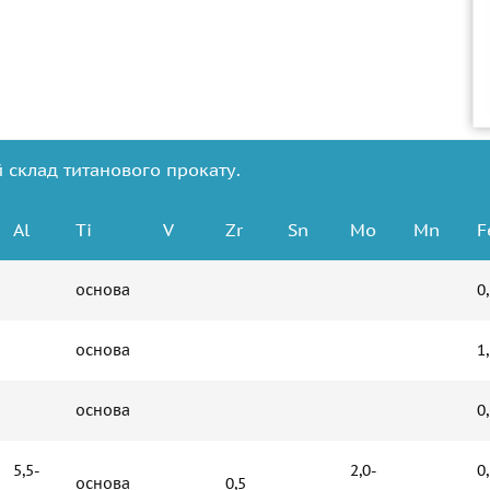
 склад титанового прокату.
Аl
Ti
V
Zr
Sn
Мо
Mn
F
основа
0
основа
1
основа
0
5,5-
2,0-
0
основа
0,5