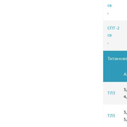
св
.
СПТ-2
св
.
Титанове
А
3
ТЛ3
4
3
ТЛ5
5