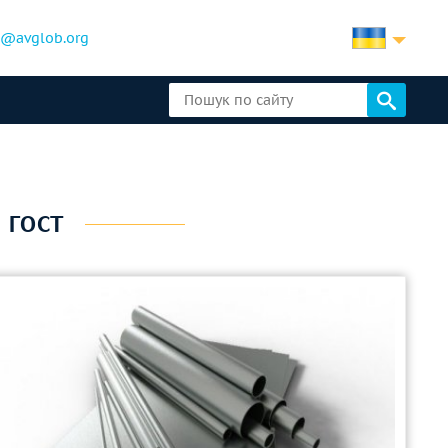
b@avglob.org
 ГОСТ