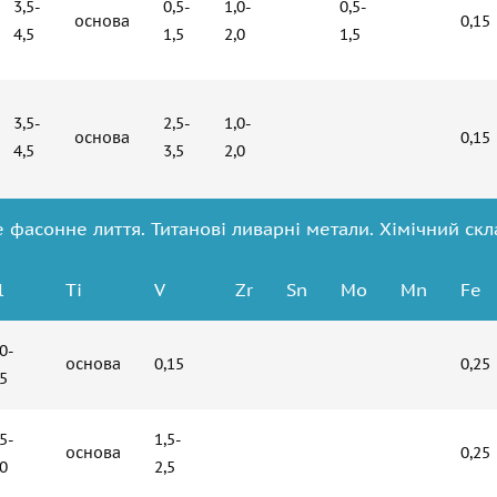
3,5-
0,5-
1,0-
0,5-
основа
0,15
4,5
1,5
2,0
1,5
3,5-
2,5-
1,0-
основа
0,15
4,5
3,5
2,0
 фасонне лиття. Титанові ливарні метали. Хімічний скл
l
Ti
V
Zr
Sn
Мо
Mn
Fe
,0-
основа
0,15
0,25
,5
,5-
1,5-
основа
0,25
,0
2,5