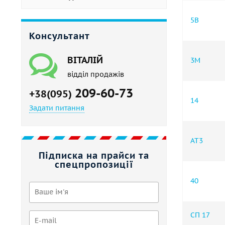
5B
Консультант
ВІТАЛІЙ
3М
відділ продажів
209-60-73
+38(095)
14
Задати питання
АТ3
Підписка на прайси та
спецпропозиції
40
СП 17