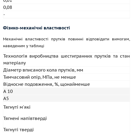
0,01
0,08
-
Фізико-механічні властивості
Механічні властивості прутків повинні відповідати вимогам,
наведеним у таблиці
Технологія виробництва шестигранних прутків та стан
матеріалу
Діаметр вписаного кола прутків, мм
Тимчасовий опір, МПа, не менше
Відносне подовження, %, щонайменше
А 10
А5
Тягнуті м'які
Тягнені напівтверді
Тягнуті тверді