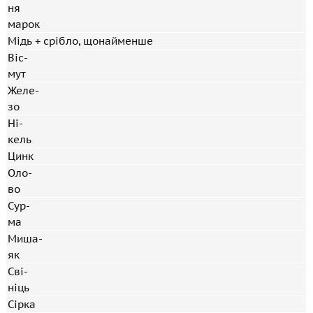
ня
марок
Мідь + срібло, щонайменше
Віс-
мут
Желе-
зо
Ні-
кель
Цинк
Оло-
во
Сур-
ма
Миша-
як
Сві-
ніць
Сірка