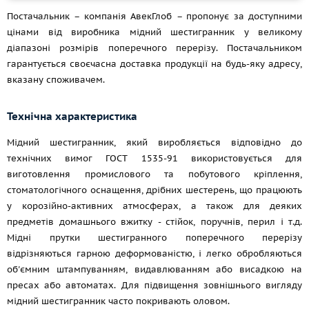
Постачальник – компанія АвекГлоб – пропонує за доступними
цінами від виробника мідний шестигранник у великому
діапазоні розмірів поперечного перерізу. Постачальником
гарантується своєчасна доставка продукції на будь-яку адресу,
вказану споживачем.
Технічна характеристика
Мідний шестигранник, який виробляється відповідно до
технічних вимог
ГОСТ 1535-91
використовується для
виготовлення промислового та побутового кріплення,
стоматологічного оснащення, дрібних шестерень, що працюють
у корозійно-активних атмосферах, а також для деяких
предметів домашнього вжитку - стійок, поручнів, перил
і т.д.
Мідні прутки шестигранного поперечного перерізу
відрізняються гарною деформованістю, і легко обробляються
об'ємним штампуванням, видавлюванням або висадкою на
пресах або автоматах. Для підвищення зовнішнього вигляду
мідний шестигранник часто покривають оловом.