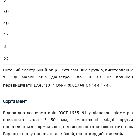
30
40
15
8
35
Питомий електричний опір шестигранних прутків, виготовлених
з міді марки М1р діаметром до 50 мм, не повинен
-9
2
перевищувати 17,48*10
Ом-м (0,01748 Ом*мм
/м).
Сортамент
Відповідно до нормативів
ГОСТ 1535–91
у діапазоні діаметрів
вписаного кола 3…50 мм, шестигранні мідні прутки
поставляються нормальною, підвищеною та високою точністю.
Варіанти стану постачання - м'який, напівтвердий, твердий.