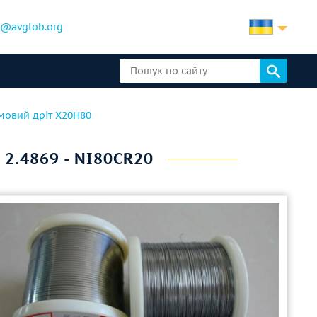
b@avglob.org
мовий дріт Х20Н80
 2.4869 - NI80CR20