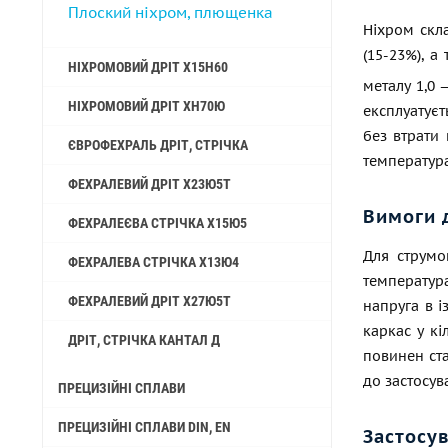
Плоский ніхром, плющенка
Ніхром скла
(15-23%), а
НІХРОМОВИЙ ДРІТ Х15Н60
металу 1,0
НІХРОМОВИЙ ДРІТ ХН70Ю
експлуатує
без втрати 
ЄВРОФЕХРАЛЬ ДРІТ, СТРІЧКА
температура
ФЕХРАЛЕВИЙ ДРІТ Х23Ю5Т
Вимоги д
ФЕХРАЛЕЄВА СТРІЧКА Х15Ю5
Для струмо
ФЕХРАЛЕВА СТРІЧКА Х13Ю4
температура
ФЕХРАЛЕВИЙ ДРІТ Х27Ю5Т
напруга в і
каркас у кі
ДРІТ, СТРІЧКА КАНТАЛ Д
повинен ст
до застосув
ПРЕЦИЗІЙНІ СПЛАВИ
ПРЕЦИЗІЙНІ СПЛАВИ DIN, EN
Застосу