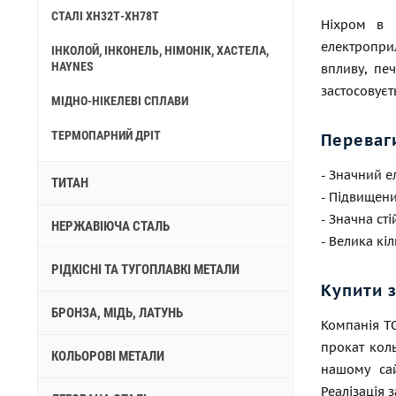
СТАЛІ ХН32Т-ХН78Т
Ніхром в і
електроприл
ІНКОЛОЙ, ІНКОНЕЛЬ, НІМОНІК, ХАСТЕЛА,
HAYNES
впливу, печ
застосовуєт
МІДНО-НІКЕЛЕВІ СПЛАВИ
ТЕРМОПАРНИЙ ДРІТ
Переваг
- Значний е
ТИТАН
- Підвищени
- Значна сті
НЕРЖАВІЮЧА СТАЛЬ
- Велика кі
РІДКІСНІ ТА ТУГОПЛАВКІ МЕТАЛИ
Купити 
БРОНЗА, МІДЬ, ЛАТУНЬ
Компанія ТО
прокат коль
КОЛЬОРОВІ МЕТАЛИ
нашому са
Реалізація 