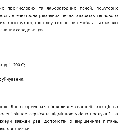
них промислових та лабораторних печей, побутових
вості: в електронагрівальних печах, апаратах теплового
х конструкцій, підігріву сидінь автомобіля. Також він
ресивних середовищах.
турі 1200 С;
 руйнування.
ціною. Вона формується під впливом європейських цін на
лені рівнем сервісу та відмінною якістю продукції. На
джери завжди раді допомогти з вирішенням питань.
ільгові знижки.