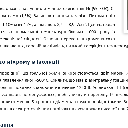
дається з наступних хімічних елементів: Ni (55-78%), Cr
 також Mn (1,5%). Залишок становить залізо. Питома опір
2
 — 1,1Омxмм
/м, а щільність 8,2 — 8,5 г/см³. Цей матеріал
ться за нормальної температури близько 1000 градусів
механічної міцності. Основні переваги ніхрому: висока
 плавлення, корозійна стійкість, низький коефіцієнт температур
о ніхрому в ізоляції
провідної центральної жили використовується дріт марки Х2
 плавлення якої ~500°C. Схилити, що має діаметральну товщину
золяції повинна становити не менше 1250 В. Установка ГІН (
лька шарів не допускається, щоб уникнути перегріву. Мінімал
ановити менше 5-кратного діаметра струмопровідної жили. З
ання в електротехнічних нагрівальних установках високої наді
вання