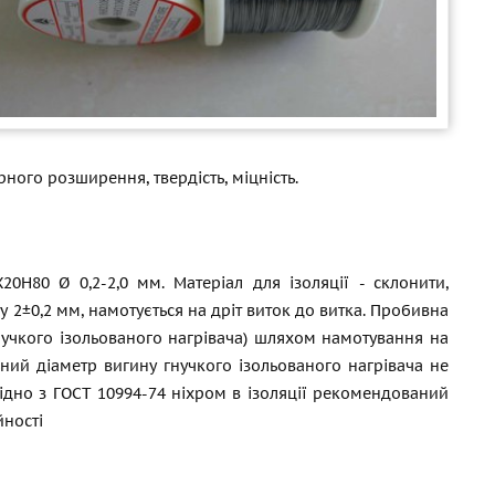
ного розширення, твердість, міцність.
0Н80 Ø 0,2-2,0 мм. Матеріал для ізоляції - склонити,
 2±0,2 мм, намотується на дріт виток до витка. Пробивна
гнучкого ізольованого нагрівача) шляхом намотування на
ьний діаметр вигину гнучкого ізольованого нагрівача не
гідно з
ГОСТ 10994-74
ніхром в ізоляції рекомендований
йності