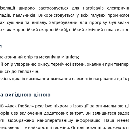
золяції широко застосовується для нагрівачів електрич
адів, паяльників. Використовується у всіх галузях промисло
ах сушіння та випалу. Затребуваний для прогріву будівельни
ься як жаростійкий (жаростійкий), стійкий хімічний сплав в аг
и
лектричний опір та механічна міцність;
й опір утворенню окису, термічної втоми, окалини при темпера
йкість до теплозмін;
лькість циклів вимикання-вмикання елементів нагрівання до їх
за вигідною ціною
В «Авек Глобал» реалізує ніхром в ізоляції за оптимальною 
орів без включення додаткових витрат. Ви залишитеся задово
йті відображено найоперативнішу інформацію. Наші мене
замовлень — у найкоротші терміни. Оптові покупці одержують п