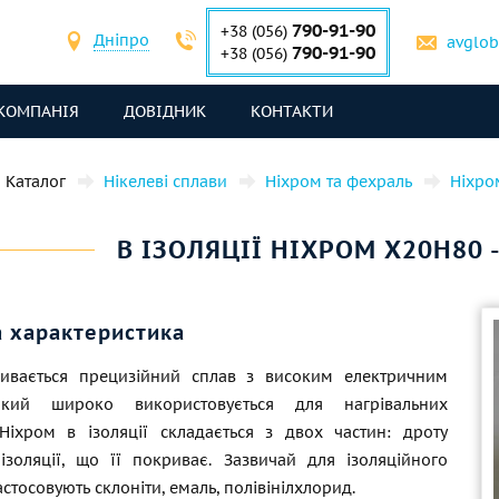
790-91-90
+38 (056)
Дніпро
avglo
790-91-90
+38 (056)
КОМПАНІЯ
ДОВІДНИК
КОНТАКТИ
Каталог
Нікелеві сплави
Ніхром та фехраль
Ніхро
В ІЗОЛЯЦІЇ НІХРОМ Х20Н80 -
а характеристика
ивається прецизійний сплав з високим електричним
кий широко використовується для нагрівальних
 Ніхром в ізоляції складається з двох частин: дроту
ізоляції, що її покриває. Зазвичай для ізоляційного
астосовують склоніти, емаль, полівінілхлорид.