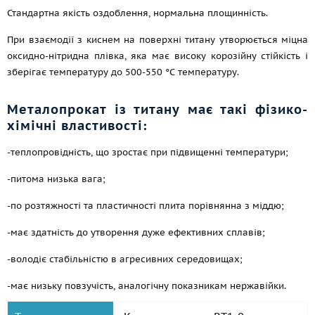
Стандартна якість оздоблення, нормальна площинність.
При взаємодії з киснем на поверхні титану утворюється міцна
оксидно-нітридна плівка, яка має високу корозійну стійкість і
зберігає температуру до 500-550 °С температуру.
Металопрокат із титану має такі фізико-
хімічні властивості:
-теплопровідність, що зростає при підвищенні температури;
-питома низька вага;
-по розтяжності та пластичності плита порівнянна з міддю;
-має здатність до утворення дуже ефективних сплавів;
-володіє стабільністю в агресивних середовищах;
-має низьку повзучість, аналогічну показникам нержавійки.