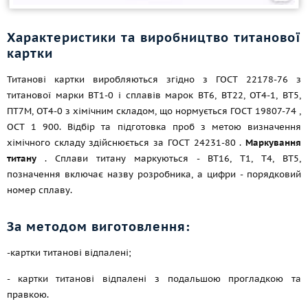
Характеристики та виробництво титанової
картки
Титанові картки виробляються згідно з
ГОСТ 22178-76
з
титанової марки ВТ1-0 і сплавів марок ВТ6, ВТ22, ОТ4-1, ВТ5,
ПТ7М, ОТ4-0 з хімічним складом, що нормується
ГОСТ 19807-74
,
ОСТ 1 900. Відбір та підготовка проб з метою визначення
хімічного складу здійснюється за
ГОСТ 24231-80
.
Маркування
титану
. Сплави титану маркуються - ВТ16, Т1, Т4, ВТ5,
позначення включає назву розробника, а цифри - порядковий
номер сплаву.
За методом виготовлення:
-картки титанові відпалені;
- картки титанові відпалені з подальшою прогладкою та
правкою.