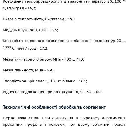
0
Коефіцієнт теплопровідності, у діапазоні температур 20...100
С, Вт/мград - 16,2;
Питома теплоємність, Дж/кгград - 490;
Модуль пружності, ДПа - 193;
Коефіцієнт теплового розширення в діапазоні температур 20 ...
1000
С, мкм / град - 17,2;
Межа тимчасового опору, МПа - 700 ... 790;
Межа плинності, МПа - 330;
Твердість за Брінеллем, НВ, не більше - 183;
Відносне подовження при розтягуванні, % - 50 ... 60;
Технологічні особливості обробки та сортамент
Нержавіюча сталь 1.4307 доступна в широкому асортименті
прокатних профілів і поковок, при цьому об'ємний прокат