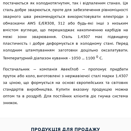
постачається як холоднотягнутим, так і відпаленим станах. Ця
сталь добре зварюється, проте для забезпечення рівноміцності
зварного шва рекомендується використовувати електроди з
обмазками AWS E/ER308, 312 або будь-які інші з низьким
вмістом вуглецю, що перешкоджає накопиченню карбідів на
межі зони зварювання. Сталь 1.4307 має підвищену
пластичність і добре деформується в холодному стані. Перед
холодним штампуванням заготовки доцільно оксалатувати.
0
Температурний діапазон кування - 1050 ... 1100
С.
Постачальник — компанія АвекГлоб — пропонує придбати
пруток або коло, виготовлені з нержавіючої сталі марки 1.4307
за ціною, що формується на основі європейських та світових
стандартів виробництва. Купити вказану продукцію можна
оптом та в роздріб. Для постійних клієнтів діє гнучка система
знижок.
ПРОДУКЦІЯ ДЛЯ ПРОДАЖУ