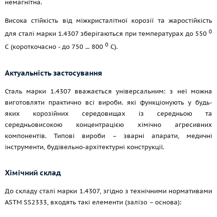
немагнітна.
Висока стійкість від міжкристалітної корозії та жаростійкість
0
для сталі марки 1.4307 зберігаються при температурах до 550
0
С (короткочасно - до 750 ... 800
С).
Актуальність застосування
Сталь марки 1.4307 вважається універсальним: з неї можна
виготовляти практично всі вироби. які функціонують у будь-
яких корозійних середовищах із середньою та
середньовисокою концентрацією хімічно агресивних
компонентів. Типові вироби – зварні апарати, медичні
інструменти, будівельно-архітектурні конструкції.
Хімічний склад
До складу сталі марки 1.4307, згідно з технічними нормативами
ASTM SS2333, входять такі елементи (залізо – основа):