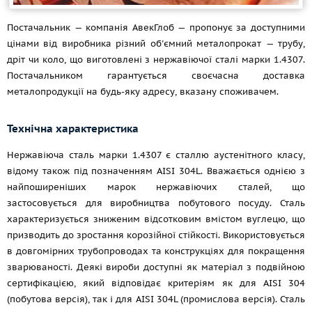
Постачальник — компанія АвекГлоб — пропонує за доступними
цінами від виробника різний об'ємний металопрокат — трубу,
дріт чи коло, що виготовлені з нержавіючої сталі марки 1.4307.
Постачальником гарантується своєчасна доставка
металопродукції на будь-яку адресу, вказану споживачем.
Технічна характеристика
Нержавіюча сталь марки 1.4307 є сталлю аустенітного класу,
відому також під позначенням AISI 304L. Вважається однією з
найпоширеніших марок нержавіючих сталей, що
застосовується для виробництва побутового посуду. Сталь
характеризується зниженим відсотковим вмістом вуглецю, що
призводить до зростання корозійної стійкості. Використовується
в довгомірних трубопроводах та конструкціях для покращення
зварюваності. Деякі вироби доступні як матеріал з подвійною
сертифікацією, який відповідає критеріям як для AISI 304
(побутова версія), так і для AISI 304L (промислова версія). Сталь