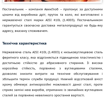
Постачальник – компанія АвекГлоб – пропонує за доступними
цінами від виробника дріт, пруток та коло, які виготовлені з
нержавіючої сталі марки AISI 410L (1.4003). Постачальником
гарантується своєчасна доставка металопродукції на будь-яку
адресу, вказану споживачем.
Технічна характеристика
Нержавіюча сталь AISI 410L (1.4003) є низьковуглецевою сталь
феритного класу, яка відрізняється підвищеною пластичністю і
достатньою стійкістю до абразивного стирання. Її висока
корозійна стійкість, порівняно з вуглецевими сталями,
дозволяє знизити витрати на технічне обслуговування і
збільшити термін служби продукції. Нижчий відсотковий вміст
хрому обмежує антикорозійні можливості даної сталі, проте
сприяє заміні нею виробів, отриманих із звичайних вуглецевих
сталей за порівняно невеликого зростання вартості.