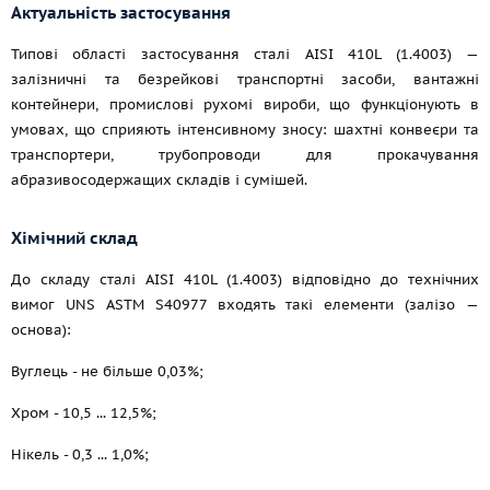
Актуальність застосування
Типові області застосування сталі AISI 410L (1.4003) —
залізничні та безрейкові транспортні засоби, вантажні
контейнери, промислові рухомі вироби, що функціонують в
умовах, що сприяють інтенсивному зносу: шахтні конвеєри та
транспортери, трубопроводи для прокачування
абразивосодержащих складів і сумішей.
Хімічний склад
До складу сталі AISI 410L (1.4003) відповідно до технічних
вимог UNS ASTM S40977 входять такі елементи (залізо —
основа):
Вуглець - не більше 0,03%;
Хром - 10,5 ... 12,5%;
Нікель - 0,3 ... 1,0%;