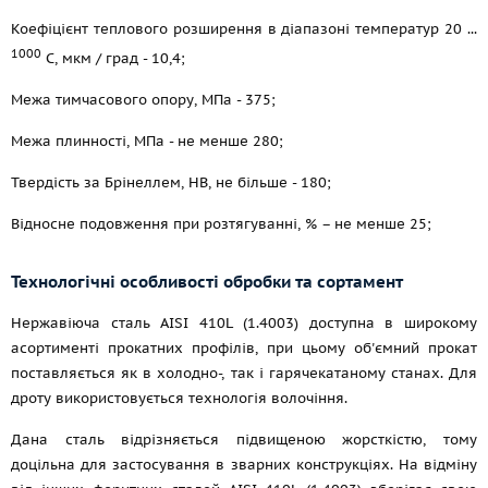
Коефіцієнт теплового розширення в діапазоні температур 20 ...
1000
С, мкм / град - 10,4;
Межа тимчасового опору, МПа - 375;
Межа плинності, МПа - не менше 280;
Твердість за Брінеллем, НВ, не більше - 180;
Відносне подовження при розтягуванні, % – не менше 25;
Технологічні особливості обробки та сортамент
Нержавіюча сталь AISI 410L (1.4003) доступна в широкому
асортименті прокатних профілів, при цьому об'ємний прокат
поставляється як в холодно-, так і гарячекатаному станах. Для
дроту використовується технологія волочіння.
Дана сталь відрізняється підвищеною жорсткістю, тому
доцільна для застосування в зварних конструкціях. На відміну