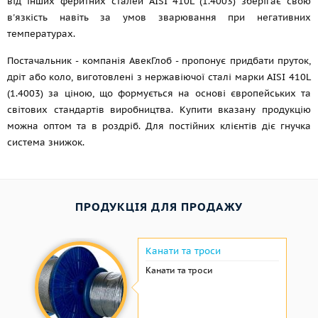
від інших феритних сталей AISI 410L (1.4003) зберігає свою
в'язкість навіть за умов зварювання при негативних
температурах.
Постачальник - компанія АвекГлоб - пропонує придбати пруток,
дріт або коло, виготовлені з нержавіючої сталі марки AISI 410L
(1.4003) за ціною, що формується на основі європейських та
світових стандартів виробництва. Купити вказану продукцію
можна оптом та в роздріб. Для постійних клієнтів діє гнучка
система знижок.
ПРОДУКЦІЯ ДЛЯ ПРОДАЖУ
Канати та троси
Канати та троси