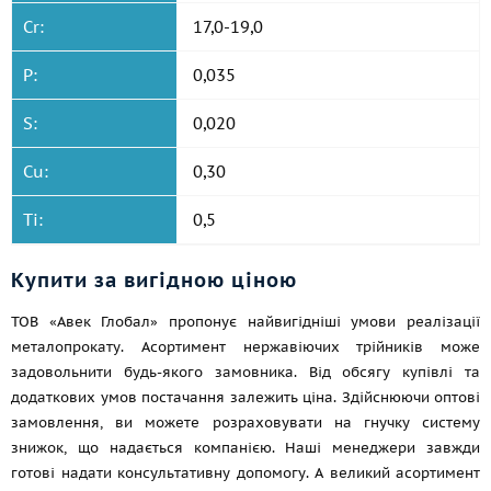
Cr:
17,0-19,0
P:
0,035
S:
0,020
Cu:
0,30
Ti:
0,5
Купити за вигідною ціною
ТОВ «Авек Глобал» пропонує найвигідніші умови реалізації
металопрокату. Асортимент нержавіючих трійників може
задовольнити будь-якого замовника. Від обсягу купівлі та
додаткових умов постачання залежить ціна. Здійснюючи оптові
замовлення, ви можете розраховувати на гнучку систему
знижок, що надається компанією. Наші менеджери завжди
готові надати консультативну допомогу. А великий асортимент