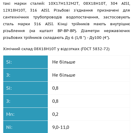
такі марки сталей: 10Х17Н132М2Т, 08Х18Н10Т, 304 AISI,
12Х18Н10Т, 316 AISI. Різьбові з'єднання призначені для
сантехнічних трубопроводів водопостачання, застосовують
сталь марки 316 AISI. Кінці трійників мають внутрішнє
різьблення (на кшталт ВР-ВР-ВР). Діаметри нержавіючих
різьбових трійників складають Ду 6 (1/8 ") - Ду100 (4").
Хімічний склад 08Х18Н10Т у відсотках (ГОСТ 5832-72)
Si:
Не більше
З:
Не більше
Si:
0,8
З:
0,8
Mn:
0,2
Ni:
9,0-11,0