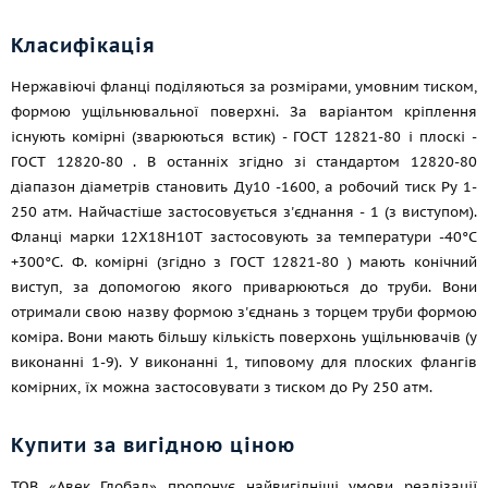
Класифікація
Нержавіючі фланці поділяються за розмірами, умовним тиском,
формою ущільнювальної поверхні. За варіантом кріплення
існують комірні (зварюються встик) -
ГОСТ 12821-80
і плоскі -
ГОСТ 12820-80
. В останніх згідно зі стандартом 12820-80
діапазон діаметрів становить Ду10 -1600, а робочий тиск Ру 1-
250 атм. Найчастіше застосовується з'єднання - 1 (з виступом).
Фланці марки 12Х18Н10Т застосовують за температури -40°С
+300°С. Ф. комірні (згідно з
ГОСТ 12821-80
) мають конічний
виступ, за допомогою якого приварюються до труби. Вони
отримали свою назву формою з'єднань з торцем труби формою
коміра. Вони мають більшу кількість поверхонь ущільнювачів (у
виконанні 1-9). У виконанні 1, типовому для плоских флангів
комірних, їх можна застосовувати з тиском до Ру 250 атм.
Купити за вигідною ціною
ТОВ «Авек Глобал» пропонує найвигідніші умови реалізації