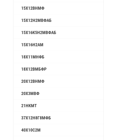
15Х12ВНМФ
15Х12Н2МВФАБ
15Х16К5Н2МВФАБ
15Х16Н2АМ
18Х11МНФБ
18Х12ВМБФР
20Х12ВНМФ
20Х3МВФ
21НКМТ
37Х12Н8Г8МФБ
40Х10С2М