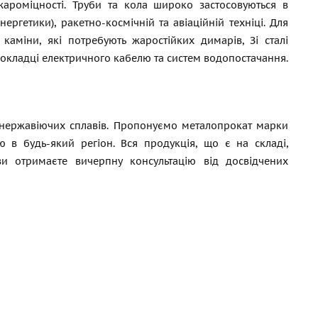
ароміцності. Труби та кола широко застосовуються в
ргетики), ракетно-космічній та авіаційній техніці. Для
каміни, які потребують жаростійких димарів, Зі сталі
рокладці електричного кабелю та систем водопостачання.
а нержавіючих сплавів. Пропонуємо металопрокат марки
 в будь-який регіон. Вся продукція, що є на складі,
 ви отримаєте вичерпну консультацію від досвідчених