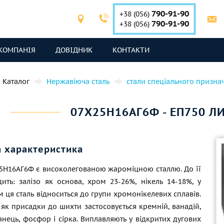
790-91-90
+38 (056)
790-91-90
+38 (056)
КОМПАНІЯ
ДОВІДНИК
КОНТАКТИ
Каталог
Нержавіюча сталь
стали спеціального призна
07Х25Н16АГ6Ф - ЕП750 ЛИ
а характеристика
5Н16АГ6Ф є високолегованою жароміцною сталлю. До її
дить: залізо як основа, хром 23-26%, нікель 14-18%, у
им ця сталь відноситься до групи хромонікелевих сплавів.
 як присадки до шихти застосовується кремній, ванадій,
анець, фосфор і сірка. Виплавляють у відкритих дугових