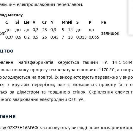
дальшим електрошлаковим переплавом.
лад металу
C
Si
Це
V
Cr
N
Mn
Ni
S
P
Fe
до
до
до
0,2-
23-
0,3-
5-
14-
до
до
Г6Ф
залишок
0,07
0,6
0,2
0,5
26
0,45
7
18
0,015
0,035
цтво
вленні напівфабрикатів керуються такими ТУ: 14-1-1644-7
я на початку процесу температура становить 1170 °C, а напр
холоджуються на повітрі. Їх використовують переважно у виро
ся з круглим перерізом, але є можливість прокату їх з 
ться за діаметром та товщиною стінок. Скріплення елемент
учного зварювання електродами О3Л-9A.
тання
ву 07Х25Н16АГ6Ф застосовують у вигляді штампосварних конст