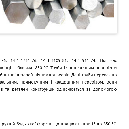
6, 14-1-1731-76, 14-1-3109-81, 14-1-911-74. Під час
икінці — близько 850 °C. Труби із поперечним перерізом
бництві деталей пічних конвеєрів. Дані труби переважно
овальним, прямокутним і квадратним перерізом. Вони
ів та деталей конструкцій здійснюється за допомогою
рукцій будь-якої форми, що працюють при t° до 850 °C.