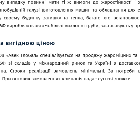
у випадку повинні мати ті ж вимоги до жаростійкості і ж
обудівній галузі (виготовлення машин та обладнання для ене
у своєму будинку затишку та тепла, багато хто встановлює 
Ф виробляють автомобільні вихлопні труби, застосовують у п
за вигідною ціною
ОВ «Авек Глобал» спеціалізується на продажу жароміцних т
6Ф зі складів у міжнародний ринок та Україні з доставкою
ана. Строки реалізації замовлень мінімальні. За потреби
 При оптових замовленнях компанія надає суттєві знижки.