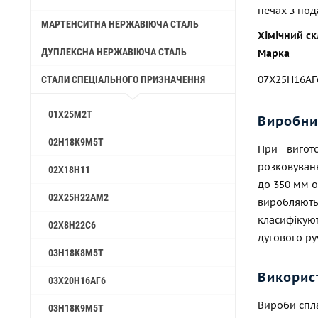
печах з по
МАРТЕНСИТНА НЕРЖАВІЮЧА СТАЛЬ
Хімічний ск
ДУПЛЕКСНА НЕРЖАВІЮЧА СТАЛЬ
Марка
07Х25Н16А
СТАЛИ СПЕЦІАЛЬНОГО ПРИЗНАЧЕННЯ
01Х25М2Т
Виробни
02Н18К9М5Т
При вигото
розковуванн
02Х18Н11
до 350 мм о
02Х25Н22АМ2
виробляють
класифікую
02Х8Н22С6
дугового р
03Н18К8М5Т
Викорис
03Х20Н16АГ6
Вироби спла
03Н18К9М5Т