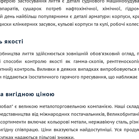
ерою застосування лиття є деталі суднового машинобудування
паратів, сушарок потреб нафтохімічної, хімічної, гідром
й день найбільш популярними є деталі арматури: корпуси, кри
диски клінкерних засувок, кульові корпуси та кулі, робочі колес
ь якості
обництва лиття здійснюється зовнішній обов'язковий огляд, п
кі способи контролю якості як гамма-скопія, рентгеноскопі
нтний) контроль. Виливки в деяких випадках випробовуються 
 піддаються ізостатичного гарячого пресування, що наближає ї
за вигідною ціною
лобал" є великою металоторговельною компанією. Наші склади
редставництва від міжнародних постачальників, Великобритан
Асортименти включає кольорові метали, нержавіючу сталь, різні 
гідну співпрацю. Ціни вказуються найдоступніші. Уся продук
упках надаються пільгові знижки.