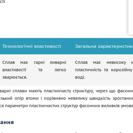
сті
Технологічні властивості
Загальна характеристик
Сплав має гарні ливарні
Сплав має невисоку мі
властивості та легко
пластичність та корозійну
зварюється.
воді.
варні сплави мають пластинчасту стриктуру, через що фасонн
изький опір втоми і порівняно невелику швидкість зростання
я параметри пластинчастих структур фасонних виливків умова
вання