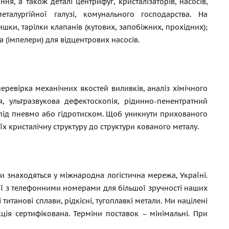
, а також деталі центрифуг, кристалізаторів, насосів,
еталургійної галузі, комунального господарства. На
шки, тарілки клапанів (кутових, запобіжних, прохідних);
а (імпелери) для відцентрових насосів.
еревірка механічних якостей виливків, аналіз хімічного
я, ультразвукова дефектоскопія, рідинно-пенентратний
під пневмо або гідротиском. Щоб уникнути прихованого
х кристалічну структуру до структури кованого металу.
 знаходяться у міжнародна логістична мережа, Україні.
ії з телефонними номерами для більшої зручності наших
титанові сплави, рідкісні, тугоплавкі метали. Ми націлені
ція сертифікована. Терміни поставок – мінімальні. При