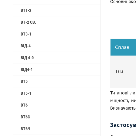
Основні яко
ВТ1-2
ВТ-2 СВ.
ВТ3-1
ВІД-4
Сплав
ВІД 4-0
ВІД4-1
ТЛ3
ВТ5
Титанові ли
ВТ5-1
міцності, н
ВТ6
Визначаютьс
ВТ6С
Застосу
ВТ6Ч