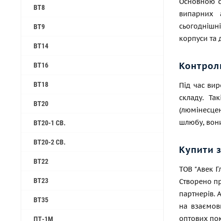
Основною сф
ВТ8
випарних а
сьогоднішні
ВТ9
корпуси та 
ВТ14
Контрол
ВТ16
ВТ18
Під час вир
складу. Та
ВТ20
(люмінесце
шлюбу, вони
ВТ20-1 СВ.
ВТ20-2 СВ.
Купити 
ВТ22
ТОВ "Авек Г
ВТ23
Створено п
партнерів. 
ВТ35
на взаємови
оптових пок
ПТ-1М