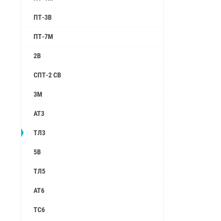
ПТ-3В
ПТ-7М
2B
СПТ-2 СВ
3М
АТ3
ТЛ3
5B
ТЛ5
АТ6
ТС6