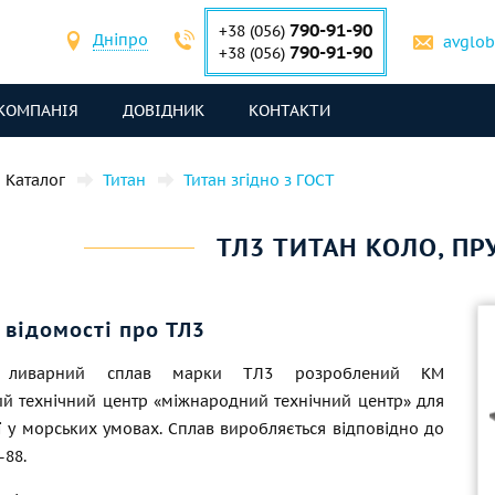
790-91-90
+38 (056)
Дніпро
avglo
790-91-90
+38 (056)
КОМПАНІЯ
ДОВІДНИК
КОНТАКТИ
Каталог
Титан
Титан згідно з ГОСТ
ТЛ3 ТИТАН КОЛО, ПР
 відомості про ТЛ3
й ливарний сплав марки ТЛ3 розроблений КМ
й технічний центр «міжнародний технічний центр» для
ї у морських умовах. Сплав виробляється відповідно до
-88.