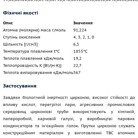
Фізичні якості
Опис
Значення
Атомна (молярна) маса г/моль
91,224
Ступінь окислення
4, 3, 2, 1, 0
Щільність [г/см3]
6,5
Температура плавлення t°С
1855°С
Теплота плавлення кДж/моль
19,2
Теплопровідність К [Вт/(м·К)]
22,7
Теплота випаровування кДж/моль
567
Застосування
Завдяки біологічній інертності цирконію, високої стійкості до
впливу кислот, перегрітої пари, агресивних промислових
середовищ цирконієві труби використовують у хімічній,
папероробній, харчовій галузі, у виробництві парових
конденсаторів та ін'єкційних голок. Прутки цирконію служать
конструкційним матеріалом у виготовленні ТВС атомних