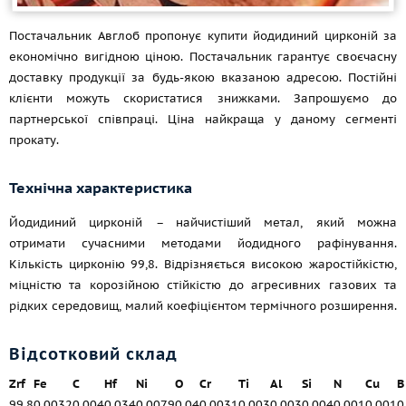
Постачальник Авглоб пропонує купити йодидиний цирконій за
економічно вигідною ціною. Постачальник гарантує своєчасну
доставку продукції за будь-якою вказаною адресою. Постійні
клієнти можуть скористатися знижками. Запрошуємо до
партнерської співпраці. Ціна найкраща у даному сегменті
прокату.
Технічна характеристика
Йодидиний цирконій – найчистіший метал, який можна
отримати сучасними методами йодидного рафінування.
Кількість цирконію 99,8. Відрізняється високою жаростійкістю,
міцністю та корозійною стійкістю до агресивних газових та
рідких середовищ, малий коефіцієнтом термічного розширення.
Відсотковий склад
Zrf
Fe
C
Hf
Ni
O
Cr
Ti
Al
Si
N
Cu
B
99,8
0,0032
0,004
0,034
0,0079
0,04
0,0031
0,003
0,003
0,004
0,001
0,001
0