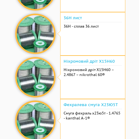
36Н лист
36Н - сплав 36 лист
Ніхромовий дріт Х15Н60
Ніхромовий дріт Х15Н60 –
2.4867 – nikrothal 60®
Фехралева смуга Х23Ю5Т
Смуга фехраль х23ю5т - 1.4765
- kanthal A-1®