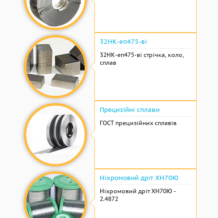
32НК-еп475-ві
32НК-еп475-ві стрічка, коло,
сплав
Прецизійні сплави
ГОСТ прецизійних сплавів
Ніхромовий дріт ХН70Ю
Ніхромовий дріт ХН70Ю -
2.4872