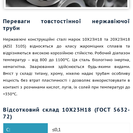
Переваги товстостінної нержавіючої
труби
Нержавіючі конструкційні сталі марок 10Х23Н18 та 20Х23Н18
(AISI 310S) відносяться до класу жароміцних сплавів та
відрізняються високою корозійною стійкістю. Робочий діапазон
температур – від 800 до 1100°С. Ця сталь біологічно інертна,
немагнітна. Зварювання здійснюється будь-якими видами.
Вміст у складі титану, хрому, нікелю надає трубам особливу
міцність без втрат пластичності і дозволяє використовувати в
контакті з розчинами кислот, лугів, їх солей при температурі до
+350°С.
Відсотковий склад 10Х23Н18 (ГОСТ 5632-
72)
C:
≤0,1