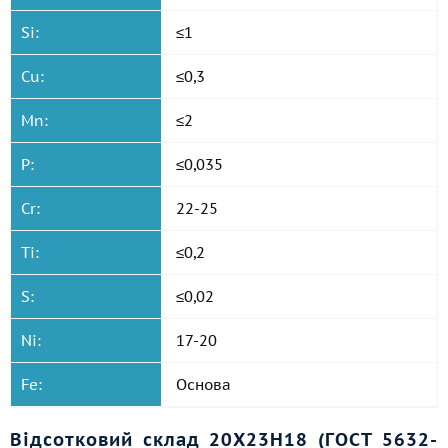
Si:
≤1
Cu:
≤0,3
Mn:
≤2
P:
≤0,035
Cr:
22-25
Ti:
≤0,2
S:
≤0,02
Ni:
17-20
Fe:
Основа
Відсотковий склад 20Х23Н18 (ГОСТ 5632-