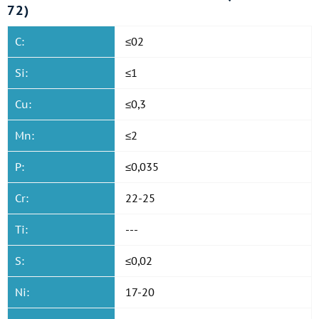
72)
C:
≤02
Si:
≤1
Cu:
≤0,3
Mn:
≤2
P:
≤0,035
Cr:
22-25
Ti:
---
S:
≤0,02
Ni:
17-20