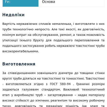
Fe:
Основа
Недоліки
Вартість нержавіючих сплавів немаленька, і виготовляти з них
труби технологічно непросто. Але такі якості, як довговічність,
мінімум витрат на обслуговування, ремонт, а також можливість
утилізації їхнього брухту для подальшого переплавлення та
подальшого застосування робить нержавіючі товстостінні труби
високорентабельними.
Виготовлення
За співвідношенням зовнішнього діаметра до товщини стінки
круглі труби діляться на товстостінні та тонкостінні. Товстостінні
- виготовляються згідно з
ГОСТ 380-94
. Граничні розміри
задаються галузевим стандартом. Важливий технологічний
етап у виробництві труб – загартовування – надає матеріалу
високої стійкості до хімічних. реагентам та високому робочому
тиску, довговічність та механічну міцність (на злам та