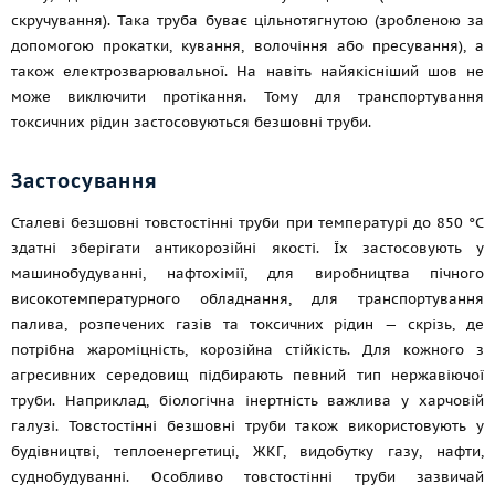
скручування). Така труба буває цільнотягнутою (зробленою за
допомогою прокатки, кування, волочіння або пресування), а
також електрозварювальної. На навіть найякісніший шов не
може виключити протікання. Тому для транспортування
токсичних рідин застосовуються безшовні труби.
Застосування
Сталеві безшовні товстостінні труби при температурі до 850 °C
здатні зберігати антикорозійні якості. Їх застосовують у
машинобудуванні, нафтохімії, для виробництва пічного
високотемпературного обладнання, для транспортування
палива, розпечених газів та токсичних рідин — скрізь, де
потрібна жароміцність, корозійна стійкість. Для кожного з
агресивних середовищ підбирають певний тип нержавіючої
труби. Наприклад, біологічна інертність важлива у харчовій
галузі. Товстостінні безшовні труби також використовують у
будівництві, теплоенергетиці, ЖКГ, видобутку газу, нафти,
суднобудуванні. Особливо товстостінні труби зазвичай