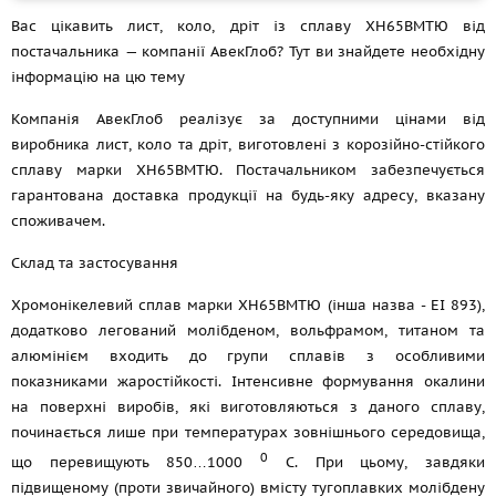
Вас цікавить лист, коло, дріт із сплаву ХН65ВМТЮ від
постачальника — компанії АвекГлоб? Тут ви знайдете необхідну
інформацію на цю тему
Компанія АвекГлоб реалізує за доступними цінами від
виробника лист, коло та дріт, виготовлені з корозійно-стійкого
сплаву марки ХН65ВМТЮ. Постачальником забезпечується
гарантована доставка продукції на будь-яку адресу, вказану
споживачем.
Склад та застосування
Хромонікелевий сплав марки ХН65ВМТЮ (інша назва - ЕІ 893),
додатково легований молібденом, вольфрамом, титаном та
алюмінієм входить до групи сплавів з особливими
показниками жаростійкості. Інтенсивне формування окалини
на поверхні виробів, які виготовляються з даного сплаву,
починається лише при температурах зовнішнього середовища,
0
що перевищують 850…1000
С. При цьому, завдяки
підвищеному (проти звичайного) вмісту тугоплавких молібдену