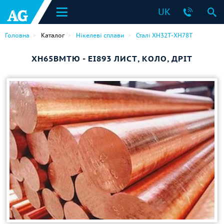
UK
Головна
Каталог
Нікелеві сплави
Сталі ХН32Т-ХН78Т
ХН65ВМТЮ - ЕІ893 ЛИСТ, КОЛО, ДРІТ