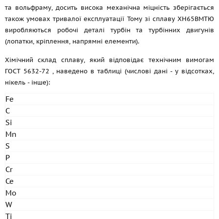
та вольфраму, досить висока механічна міцність зберігається
також умовах тривалої експлуатації Тому зі сплаву ХН65ВМТЮ
виробляються робочі деталі турбін та турбінних двигунів
(лопатки, кріплення, напрямні елементи).
Хімічний склад сплаву, який відповідає технічним вимогам
ГОСТ 5632-72
, наведено в таблиці (числові дані - у відсотках,
нікель - інше):
Fe
C
Si
Mn
S
P
Cr
Ce
Mo
W
Ti