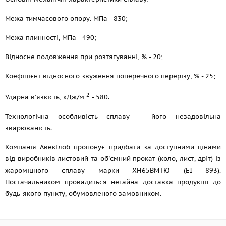
Межа тимчасового опору. МПа - 830;
Межа плинності, МПа - 490;
Відносне подовження при розтягуванні, % - 20;
Коефіцієнт відносного звуження поперечного перерізу, % - 25;
2
Ударна в'язкість, кДж/м
- 580.
Технологічна особливість сплаву – його незадовільна
зварюваність.
Компанія АвекГлоб пропонує придбати за доступними цінами
від виробників листовий та об'ємний прокат (коло, лист, дріт) із
жароміцного сплаву марки ХН65ВМТЮ (ЕІ 893).
Постачальником провадиться негайна доставка продукції до
будь-якого пункту, обумовленого замовником.