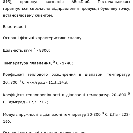
893), пропонує компанія АВекГлоб. Постачальником
гарантується своєчасне відправлення продукції будь-яку точку,
встановлювану клієнтом.
Властивості
Основні фізичні характеристики сплаву:
3
Щільність, кг/м
- 8800;
0
Температура плавлення,
С - 1740;
Коефіцієнт теплового розширення в діапазоні температур
0
20...800
С, мкм/град - 11,3...14,3;
0
Коефіцієнт теплопровідності в діапазоні температур 20...800
С, Вт/мград - 12,7...27,2;
0
Модуль пружності в діапазоні температур 20-800
С, ДПа - 222-
165.
Основні механічні характеристики сплаву: