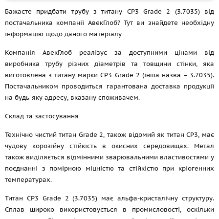
Бажаєте придбати трубу з титану СР3 Grade 2 (3.7035) від
постачальника компанії АвекГлоб? Тут ви знайдете необхідну
інформацію щодо даного матеріалу
Компанія АвекГлоб реалізує за доступними цінами від
виробника трубу різних діаметрів та товщини стінки, яка
виготовлена з титану марки СР3 Grade 2 (інша назва – 3.7035).
Постачальником проводиться гарантована доставка продукції
на будь-яку адресу, вказану споживачем.
Склад та застосування
Технічно чистий титан Grade 2, також відомий як титан CP3, має
чудову корозійну стійкість в окисних середовищах. Метал
також виділяється відмінними зварювальними властивостями у
поєднанні з помірною міцністю та стійкістю при кріогенних
температурах.
Титан СР3 Grade 2 (3.7035) має альфа-кристалічну структуру.
Сплав широко використовується в промисловості, оскільки