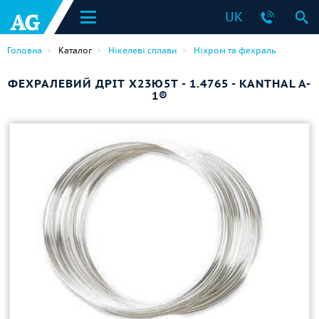
UK
Головна
Каталог
Нікелеві сплави
Ніхром та фехраль
ФЕХРАЛЕВИЙ ДРІТ Х23Ю5Т - 1.4765 - KANTHAL A-
1®