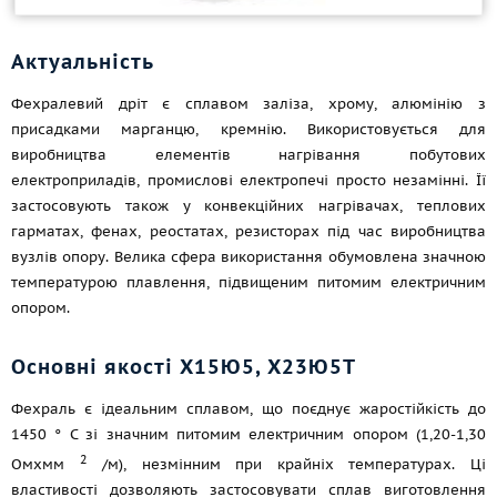
Актуальність
Фехралевий дріт є сплавом заліза, хрому, алюмінію з
присадками марганцю, кремнію. Використовується для
виробництва елементів нагрівання побутових
електроприладів, промислові електропечі просто незамінні. Її
застосовують також у конвекційних нагрівачах, теплових
гарматах, фенах, реостатах, резисторах під час виробництва
вузлів опору. Велика сфера використання обумовлена значною
температурою плавлення, підвищеним питомим електричним
опором.
Основні якості Х15Ю5, Х23Ю5Т
Фехраль є ідеальним сплавом, що поєднує жаростійкість до
1450 ° C зі значним питомим електричним опором (1,20-1,30
2
Омxмм
/м), незмінним при крайніх температурах. Ці
властивості дозволяють застосовувати сплав виготовлення