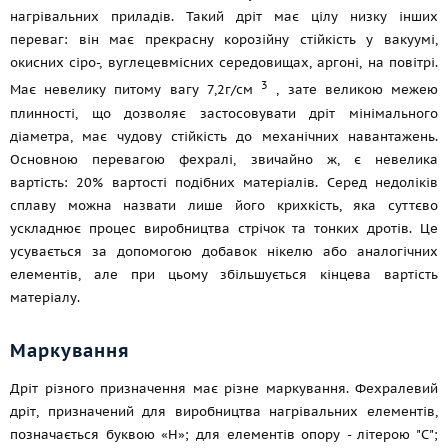
нагрівальних приладів. Такий дріт має цілу низку інших
переваг: він має прекрасну корозійну стійкість у вакуумі,
окисних сіро-, вуглецевмісних середовищах, аргоні, на повітрі.
3
Має невелику питому вагу 7,2г/см
, зате великою межею
плинності, що дозволяє застосовувати дріт мінімального
діаметра, має чудову стійкість до механічних навантажень.
Основною перевагою фехралі, звичайно ж, є невелика
вартість: 20% вартості подібних матеріалів. Серед недоліків
сплаву можна назвати лише його крихкість, яка суттєво
ускладнює процес виробництва стрічок та тонких дротів. Це
усувається за допомогою добавок нікелю або аналогічних
елементів, але при цьому збільшується кінцева вартість
матеріалу.
Маркування
Дріт різного призначення має різне маркування. Фехралевий
дріт, призначений для виробництва нагрівальних елементів,
позначається буквою «Н»; для елементів опору - літерою "С";