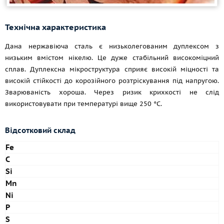
Технічна характеристика
Дана нержавіюча сталь є низьколегованим дуплексом з
низьким вмістом нікелю. Це дуже стабільний високоміцний
сплав. Дуплексна мікроструктура сприяє високій міцності та
високій стійкості до корозійного розтріскування під напругою.
Зварюваність хороша. Через ризик крихкості не слід
використовувати при температурі вище 250 °C.
Відсотковий склад
Fe
C
Si
Mn
Ni
P
S