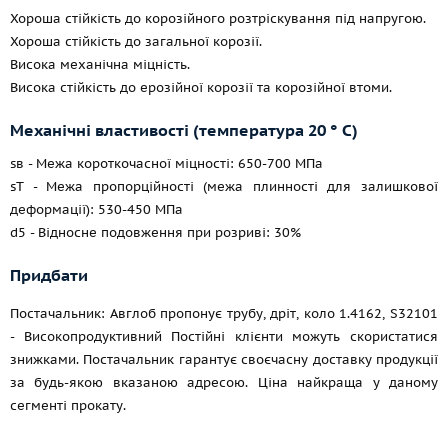
Хороша стійкість до корозійного розтріскування під напругою.
Хороша стійкість до загальної корозії.
Висока механічна міцність.
Висока стійкість до ерозійної корозії та корозійної втоми.
Механічні властивості (температура 20 ° С)
sв - Межа короткочасної міцності: 650-700 МПа
sT - Межа пропорційності (межа плинності для залишкової
деформації): 530-450 МПа
d5 - Відносне подовження при розриві: 30%
Придбати
Постачальник: Авглоб пропонує трубу, дріт, коло 1.4162, S32101
- Високопродуктивний Постійні клієнти можуть скористатися
знижками. Постачальник гарантує своєчасну доставку продукції
за будь-якою вказаною адресою. Ціна найкраща у даному
сегменті прокату.