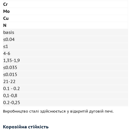
Cr
Mo
Cu
N
basis
≤0.04
≤1
4-6
1,35-1,9
≤0.035
≤0.015
21-22
0.1 - 0.2
0,1-0,8
0.2-0,25
Виробництво сталі здійснюється у відкритій дуговій печі.
Корозійна стійкість