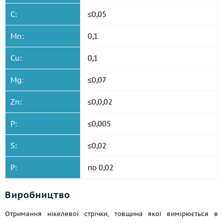
C:
≤0,05
Mn:
0,1
Cu:
0,1
Mg:
≤0,07
Zn:
≤0,0,02
P:
≤0,005
S:
≤0,02
P:
по 0,02
Виробництво
Отримання нікелевої стрічки, товщина якої вимірюється в