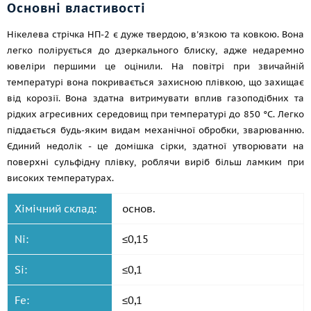
Основні властивості
Нікелева стрічка НП-2 є дуже твердою, в'язкою та ковкою. Вона
легко полірується до дзеркального блиску, адже недаремно
ювеліри першими це оцінили. На повітрі при звичайній
температурі вона покривається захисною плівкою, що захищає
від корозії. Вона здатна витримувати вплив газоподібних та
рідких агресивних середовищ при температурі до 850 °C. Легко
піддається будь-яким видам механічної обробки, зварюванню.
Єдиний недолік - це домішка сірки, здатної утворювати на
поверхні сульфідну плівку, роблячи виріб більш ламким при
високих температурах.
Хімічний склад:
основ.
Ni:
≤0,15
Si:
≤0,1
Fe:
≤0,1