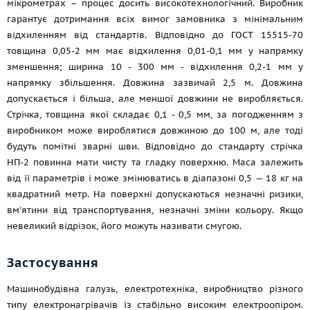
мікрометрах – процес досить високотехнологічний. Виробник
гарантує дотримання всіх вимог замовника з мінімальним
відхиленням від стандартів. Відповідно до
ГОСТ 15515-70
товщина 0,05-2 мм має відхилення 0,01-0,1 мм у напрямку
зменшення; ширина 10 - 300 мм - відхилення 0,2-1 мм у
напрямку збільшення. Довжина зазвичай 2,5 м. Довжина
допускається і більша, але меншої довжини не виробляється.
Стрічка, товщина якої складає 0,1 - 0,5 мм, за погодженням з
виробником може вироблятися довжиною до 100 м, але тоді
будуть помітні зварні шви. Відповідно до стандарту стрічка
НП-2 повинна мати чисту та гладку поверхню. Маса залежить
від її параметрів і може змінюватись в діапазоні 0,5 — 18 кг на
квадратний метр. На поверхні допускаються незначні ризики,
вм'ятини від транспортування, незначні зміни кольору. Якщо
невеликий відрізок, його можуть називати смугою.
Застосування
Машинобудівна галузь, електротехніка, виробництво різного
типу електронагрівачів із стабільно високим електроопіром.