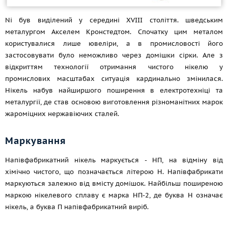
Ni був виділений у середині ХVIII століття. шведським
металургом Акселем Кронстедтом. Спочатку цим металом
користувалися лише ювеліри, а в промисловості його
застосовувати було неможливо через домішки сірки. Але з
відкриттям технології отримання чистого нікелю у
промислових масштабах ситуація кардинально змінилася.
Нікель набув найширшого поширення в електротехніці та
металургії, де став основою виготовлення різноманітних марок
жароміцних нержавіючих сталей.
Маркування
Напівфабрикатний нікель маркується - НП, на відміну від
хімічно чистого, що позначається літерою Н. Напівфабрикати
маркуються залежно від вмісту домішок. Найбільш поширеною
маркою нікелевого сплаву є марка НП-2, де буква Н означає
нікель, а буква П напівфабрикатний виріб.