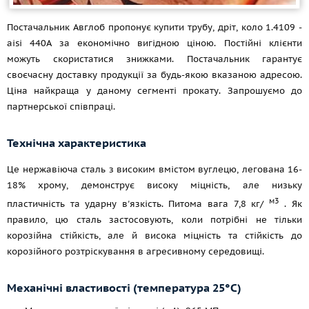
Постачальник Авглоб пропонує купити трубу, дріт, коло 1.4109 -
aisi 440A за економічно вигідною ціною. Постійні клієнти
можуть скористатися знижками. Постачальник гарантує
своєчасну доставку продукції за будь-якою вказаною адресою.
Ціна найкраща у даному сегменті прокату. Запрошуємо до
партнерської співпраці.
Технічна характеристика
Це нержавіюча сталь з високим вмістом вуглецю, легована 16-
18% хрому, демонструє високу міцність, але низьку
м3
пластичність та ударну в'язкість. Питома вага 7,8 кг/
. Як
правило, цю сталь застосовують, коли потрібні не тільки
корозійна стійкість, але й висока міцність та стійкість до
корозійного розтріскування в агресивному середовищі.
Механічні властивості (температура 25°С)