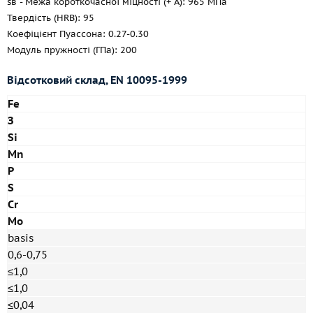
sв - Межа короткочасної міцності (+ A): 965 МПа
Твердість (HRB): 95
Коефіцієнт Пуассона: 0.27-0.30
Модуль пружності (ГПа): 200
Відсотковий склад, EN 10095-1999
Fe
З
Si
Mn
P
S
Cr
Mo
basis
0,6-0,75
≤1,0
≤1,0
≤0,04