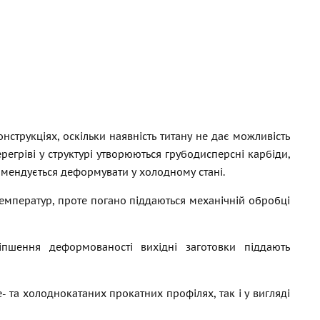
нструкціях, оскільки наявність титану не дає можливість
егріві у структурі утворюються грубодисперсні карбіди,
комендується деформувати у холодному стані.
 температур, проте погано піддаються механічній обробці
пшення деформованості вихідні заготовки піддають
е- та холоднокатаних прокатних профілях, так і у вигляді