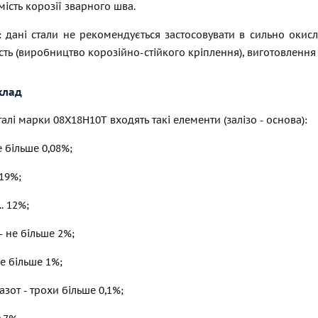
ість корозії зварного шва.
 дані стали не рекомендується застосовувати в сильно окисл
ть (виробництво корозійно-стійкого кріплення), виготовленн
клад
талі марки 08Х18Н10Т входять такі елементи (залізо - основа):
е більше 0,08%;
 19%;
.. 12%;
 не більше 2%;
е більше 1%;
азот - трохи більше 0,1%;