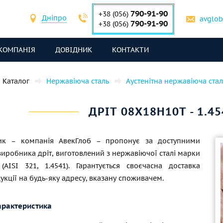
790-91-90
+38 (056)
Дніпро
avglo
790-91-90
+38 (056)
КОМПАНІЯ
ДОВІДНИК
КОНТАКТИ
Каталог
Нержавіюча сталь
Аустенітна нержавіюча стал
ДРІТ 08Х18Н10Т - 1.454
ник – компанія АвекГлоб – пропонує за доступними
виробника дріт, виготовлений з нержавіючої сталі марки
(AISI 321, 1.4541). Гарантується своєчасна доставка
кції на будь-яку адресу, вказану споживачем.
арактеристика