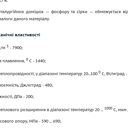
,7%.
металургійних домішок — фосфору та сірки — обмежується від
налоги даного матеріалу.
анічні властивості
3
кг/м
- 7900;
0
а плавлення,
С - 1440;
0
теплопровідності, у діапазоні температур 20...100
С, Вт/мград -
оємність, Дж/кгград - 480;
ності, ДПа - 200;
1000
теплового розширення в діапазоні температур 20 ...
С, мкм /
ового опору, МПа - 590 ... 690;