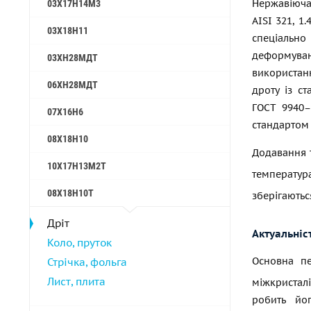
Нержавіюча
03Х17Н14М3
AISI 321, 1
03Х18Н11
спеціальн
деформува
03ХН28МДТ
використан
06ХН28МДТ
дроту із с
ГОСТ 9940–
07Х16Н6
стандартом 
08Х18Н10
Додавання т
10Х17Н13М2Т
температур
08Х18Н10Т
зберігаютьс
Дріт
Актуальніс
Коло, пруток
Основна пе
Стрічка, фольга
Лист, плита
міжкристалі
робить йо