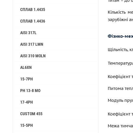
Титан – до 0
СПЛАВ 1.4435
Кількість 
зарубіжні а
СПЛАВ 1.4436
AISI 317L
Фізико-мех
AISI 317 LMN
Щільність, 
AISI 310 MOLN
Температур
AL6XN
Коефіцієнт 
15-7PH
Питома тепл
PH 13-8 MO
Модуль пруж
17-4PH
Коефіцієнт 
CUSTOM 455
15-5PH
Межа тимчас