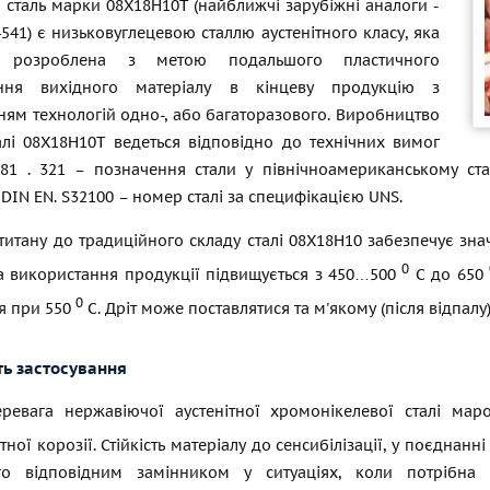
 сталь марки 08Х18Н10Т (найближчі зарубіжні аналоги -
.4541) є низьковуглецевою сталлю аустенітного класу, яка
о розроблена з метою подальшого пластичного
ння вихідного матеріалу в кінцеву продукцію з
ням технологій одно-, або багаторазового. Виробництво
талі 08Х18Н10Т ведеться відповідно до технічних вимог
81
. 321 – позначення стали у північноамериканському стан
DIN EN. S32100 – номер сталі за специфікацією UNS.
итану до традиційного складу сталі 08Х18Н10 забезпечує зна
0
а використання продукції підвищується з 450…500
С до 650
0
я при 550
С. Дріт може поставлятися та м'якому (після відпалу)
ть застосування
ревага нержавіючої аустенітної хромонікелевої сталі маро
тної корозії. Стійкість матеріалу до сенсибілізації, у поєдна
го відповідним замінником у ситуаціях, коли потрібна