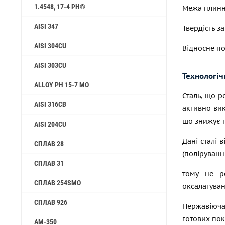
1.4548, 17-4 PH®
Межа плиннос
AISI 347
Твердість за
AISI 304CU
Відносне по
AISI 303CU
Технологіч
ALLOY PH 15-7 MO
Сталь, що р
AISI 316CB
активно вик
що знижує п
AISI 204CU
Дані сталі 
СПЛАВ 28
(поліруванн
СПЛАВ 31
тому не ре
СПЛАВ 254SMO
оксалатуван
СПЛАВ 926
Нержавіюча 
готових пок
AM-350