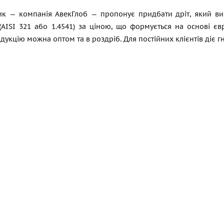
ик — компанія АвекГлоб — пропонує придбати дріт, який ви
(AISI 321 або 1.4541) за ціною, що формується на основі єв
дукцію можна оптом та в роздріб. Для постійних клієнтів діє г