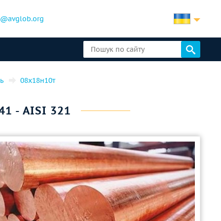
b@avglob.org
ь
08х18н10т
1 - AISI 321