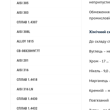
неприпустим
AISI 305
Обмеження:
AISI 303
промисловіс
СПЛАВ 1.4307
Хімічний с
AISI 308L
До складу с
ALLOY 1815
СВ-08Х20Н9Г7Т
Вуглець – н
AISI 201
Хром - 17 ...
AISI 316
Нікель - 9,0 .
СПЛАВ 1.4418
Марганець –
AISI 316 LN
Кремній – н
СПЛАВ 1.4430
Пов'язаний 
СПЛАВ 1.4432