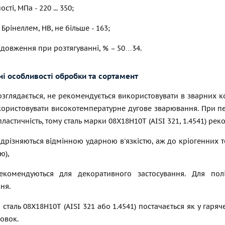
ті, МПа - 220 ... 350;
 Брінеллем, НВ, не більше - 163;
довження при розтягуванні, % – 50…34.
ні особливості обробки та сортамент
озглядається, не рекомендується використовувати в зварних ко
ористовувати високотемпературне дугове зварювання. При пер
ластичність, тому сталь марки 08Х18Н10Т (AISI 321, 1.4541) ре
відрізняються відмінною ударною в'язкістю, аж до кріогенних
ю),
комендуються для декоративного застосування. Для полі
ня.
сталь 08Х18Н10Т (AISI 321 або 1.4541) постачається як у гаряч
овок.