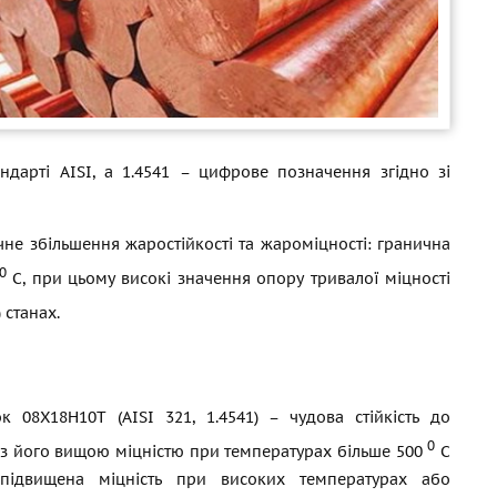
дарті AISI, а 1.4541 – цифрове позначення згідно зі
чне збільшення жаростійкості та жароміцності: гранична
0
С, при цьому високі значення опору тривалої міцності
 станах.
к 08Х18Н10Т (AISI 321, 1.4541) – чудова стійкість до
0
нні з його вищою міцністю при температурах більше 500
С
 підвищена міцність при високих температурах або