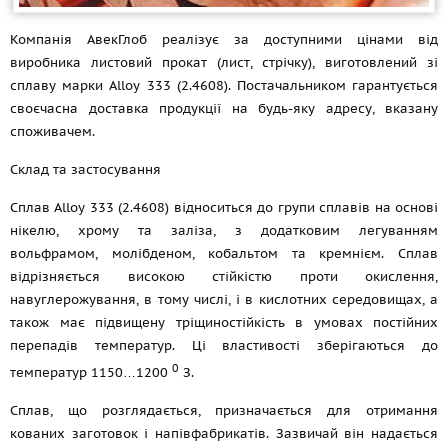
Компанія АвекГлоб реалізує за доступними цінами від
виробника листовий прокат (лист, стрічку), виготовлений зі
сплаву марки Alloy 333 (2.4608). Постачальником гарантується
своєчасна доставка продукції на будь-яку адресу, вказану
споживачем.
Склад та застосування
Сплав Alloy 333 (2.4608) відноситься до групи сплавів на основі
нікелю, хрому та заліза, з додатковим легуванням
вольфрамом, молібденом, кобальтом та кремнієм. Сплав
відрізняється високою стійкістю проти окислення,
навуглерожування, в тому числі, і в кислотних середовищах, а
також має підвищену тріщиностійкість в умовах постійних
перепадів температур. Ці властивості зберігаються до
0
температур 1150…1200
З.
Сплав, що розглядається, призначається для отримання
кованих заготовок і напівфабрикатів. Зазвичай він надається