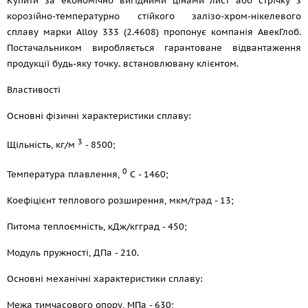
Купити за економічно вигідними цінами лист або стрічку з
корозійно-температурно стійкого залізо-хром-нікелевого
сплаву марки Alloy 333 (2.4608) пропонує компанія АвекГлоб.
Постачальником виробляється гарантоване відвантаження
продукції будь-яку точку. встановлювану клієнтом.
Властивості
Основні фізичні характеристики сплаву:
3
Щільність, кг/м
- 8500;
0
Температура плавлення,
С - 1460;
Коефіцієнт теплового розширення, мкм/град - 13;
Питома теплоємність, кДж/кгград - 450;
Модуль пружності, ДПа - 210.
Основні механічні характеристики сплаву:
Межа тимчасового опору, МПа - 630;