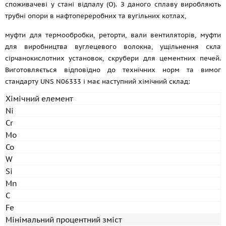
споживачеві у стані відпалу (O). З даного сплаву виробляють
трубні опори в нафтопереробних та вугільних котлах,
муфти для термообробки, реторти, вали вентиляторів, муфти
для виробництва вуглецевого волокна, ущільнення скла
сірчанокислотних установок, скрубери для цементних печей.
Виготовляється відповідно до технічних норм та вимог
стандарту UNS N06333 і має наступний хімічний склад:
Хімічний елемент
Ni
Cr
Mo
Co
W
Si
Mn
C
Fe
Мінімальний процентний зміст