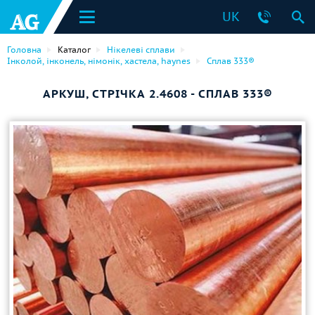
UK
Головна
Каталог
Нікелеві сплави
Інколой, інконель, німонік, хастела, haynes
Сплав 333®
АРКУШ, СТРІЧКА 2.4608 - СПЛАВ 333®