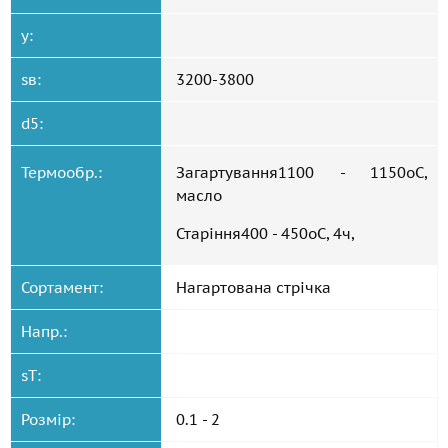
y:
sв:
3200-3800
d5:
Термообр.:
Загартування1100 - 1150oC,
масло
Старіння400 - 450oC, 4ч,
Сортамент:
Нагартована стрічка
Напр.:
sT:
Розмір:
0.1 - 2