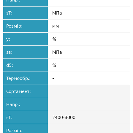
sT:
МПа
Розмір:
мм
y:
%
sв:
МПа
d5:
%
Термообр.:
-
Сортамент:
Напр.:
sT:
2400-3000
Розмір: