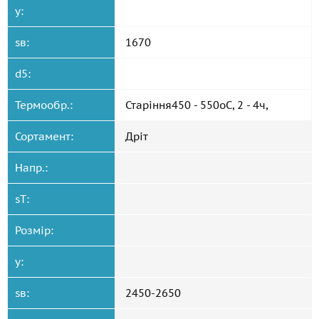
y:
sв:
1670
d5:
Термообр.:
Старіння450 - 550oC, 2 - 4ч,
Сортамент:
Дріт
Напр.:
sT:
Розмір:
y:
sв:
2450-2650