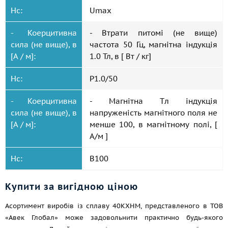
Hc:
Umax
- Коерцитивна
- Втрати питомі (не вище)
сила (не вище), в
частота 50 Гц, магнітна індукція
[А / м]:
1.0 Тл, в [ Вт / кг]
Hc:
P1.0/50
- Коерцитивна
- Магнітна Tл індукція
сила (не вище), в
напруженість магнітного поля не
[А / м]:
менше 100, в магнітному полі, [
А/м ]
Hc:
B100
Купити за вигідною ціною
Асортимент виробів із сплаву 40КХНМ, представленого в ТОВ
«Авек Глобал» може задовольнити практично будь-якого