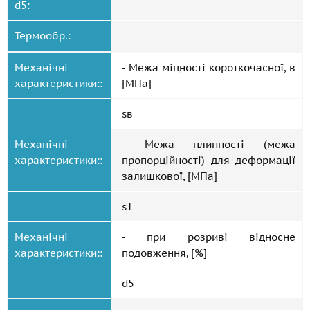
d5:
Термообр.:
Механічні
- Межа міцності короткочасної, в
характеристики::
[МПа]
sв
Механічні
- Межа плинності (межа
характеристики::
пропорційності) для деформації
залишкової, [МПа]
sT
Механічні
- при розриві відносне
характеристики::
подовження, [%]
d5