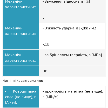
Механічні
- Звуження відносне, в [%]
характеристики::
y
Механічні
- В'язкість ударна, в [кДж / м2]
характеристики::
KCU
Механічні
- за Брінеллем твердість, в [МПа]
характеристики::
HB
Магнітні характеристики:
- Коерцитивна
- проникність магнітна (не вище),
сила (не вище), в
в [МГн/м]
[А / м]: