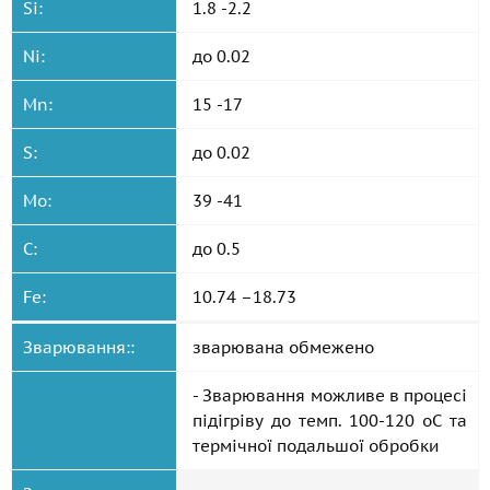
Si:
1.8 -2.2
Ni:
до 0.02
Mn:
15 -17
S:
до 0.02
Mo:
39 -41
C:
до 0.5
Fe:
10.74 –18.73
Зварювання::
зварювана обмежено
- Зварювання можливе в процесі
підігріву до темп. 100-120 oС та
термічної подальшої обробки