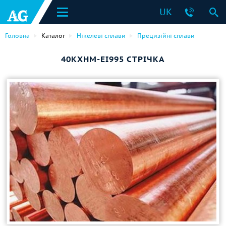
UK
Головна
Каталог
Нікелеві сплави
Прецизійні сплави
40КХНМ-ЕІ995 СТРІЧКА