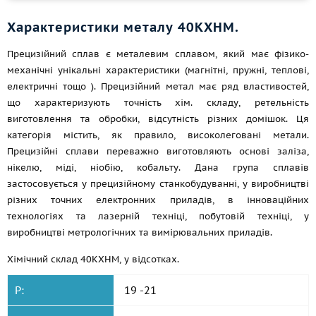
Характеристики металу 40КХНМ.
Прецизійний сплав є металевим сплавом, який має фізико-
механічні унікальні характеристики (магнітні, пружні, теплові,
електричні
тощо
). Прецизійний метал має ряд властивостей,
що характеризують точність хім. складу, ретельність
виготовлення та обробки, відсутність різних домішок. Ця
категорія містить, як правило, високолеговані метали.
Прецизійні сплави переважно виготовляють основі заліза,
нікелю, міді, ніобію, кобальту. Дана група сплавів
застосовується у прецизійному станкобудуванні, у виробництві
різних точних електронних приладів, в інноваційних
технологіях та лазерній техніці, побутовій техніці, у
виробництві метрологічних та вимірювальних приладів.
Хімічний склад 40КХНМ, у відсотках.
P:
19 -21