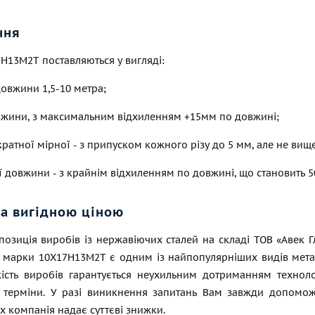
ння
Н13М2Т поставляються у вигляді:
довжини 1,5-10 метра;
овжини, з максимальним відхиленням +15мм по довжині;
кратної мірної - з припуском кожного різу до 5 мм, але не вищ
 довжини - з крайнім відхиленням по довжині, що становить 5
за вигідною ціною
позиція виробів із нержавіючих сталей на складі ТОВ «Авек 
а марки 10Х17Н13М2Т є одним із найпопулярніших видів метало
Якість виробів гарантується неухильним дотриманням техно
і терміни. У разі виникнення запитань Вам завжди допомож
 компанія надає суттєві знижки.