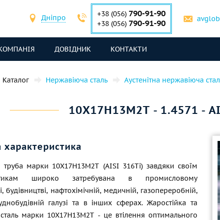
790-91-90
+38 (056)
Дніпро
avglo
790-91-90
+38 (056)
КОМПАНІЯ
ДОВІДНИК
КОНТАКТИ
Каталог
Нержавіюча сталь
Аустенітна нержавіюча стал
10Х17Н13М2Т - 1.4571 - A
а характеристика
 труба марки 10Х17Н13М2Т (AISI 316Ti) завдяки своїм
истикам широко затребувана в промисловому
, будівництві, нафтохімічній, медичній, газопереробній,
суднобудівній галузі та в інших сферах. Жаростійка та
 сталь марки 10Х17Н13М2Т - це втілення оптимального