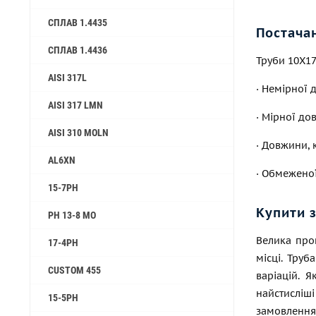
СПЛАВ 1.4435
Постача
СПЛАВ 1.4436
Труби 10Х17
AISI 317L
· Немірної 
AISI 317 LMN
· Мірної д
AISI 310 MOLN
· Довжини, 
AL6XN
· Обмеженої
15-7PH
Купити 
PH 13-8 MO
Велика про
17-4PH
місці. Труб
CUSTOM 455
варіацій. 
найстисліш
15-5PH
замовленнях