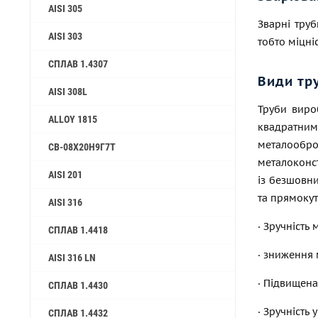
AISI 305
Зварні труб
AISI 303
тобто
міцніс
СПЛАВ 1.4307
Види тр
AISI 308L
Труби виро
ALLOY 1815
квадратним
металообр
СВ-08Х20Н9Г7Т
металоконст
AISI 201
із безшовн
та прямокут
AISI 316
· Зручність
СПЛАВ 1.4418
· зниження 
AISI 316 LN
· Підвищена
СПЛАВ 1.4430
· Зручність
СПЛАВ 1.4432