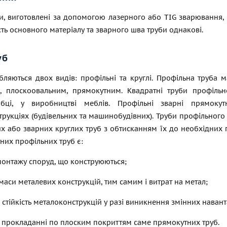
и, виготовлені за допомогою лазерного або TIG зварювання, 
ть основного матеріалу та зварного шва труби однакові.
уб
бляються двох видів: профільні та круглі. Профільна труба 
, плоскоовальним, прямокутним. Квадратні труби профільн
обці, у виробництві меблів. Профільні зварні прямокут
рукціях (будівельних та машинобудівних). Труби профільного 
их або зварних круглих труб з обтисканням їх до необхідних
них профільних труб є:
 монтажу споруд, що конструюються;
маси металевих конструкцій, тим самим і витрат на метал;
 стійкість металоконструкцій у разі виникнення змінних наван
 у прокладанні по плоским покриттям саме прямокутних труб.