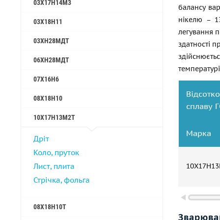
03Х17Н14М3
балансу вар
нікелю – 1
03Х18Н11
легування п
03ХН28МДТ
здатності п
здійснюєтьс
06ХН28МДТ
температурі
07Х16Н6
Відсо
08Х18Н10
сплаву
Г
10Х17Н13М2Т
Марка
Дріт
Коло, пруток
Лист, плита
10Х17Н1
Стрічка, фольга
08Х18Н10Т
Зварюва