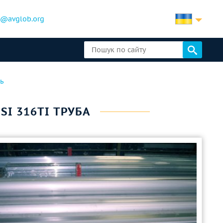
b@avglob.org
ь
ISI 316TI ТРУБА