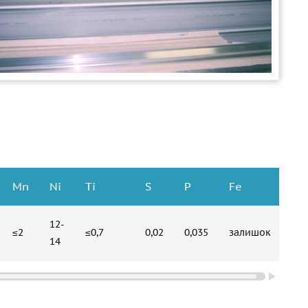
Mn
Ni
Ti
S
P
Fe
12-
≤2
≤0,7
0,02
0,035
залишок
14