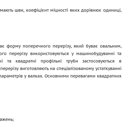
мають шви, коефіцієнт міцності яких дорівнює одиниці,
має форму поперечного перерізу, який буває овальним,
ого перерізу використовуються у машинобудуванні та
ні та квадратні профільні труби застосовуються в
перерізу виготовляють на спеціалізованому устаткуванні
 параметрів у валках. Основними перевагами квадратних
тажень;