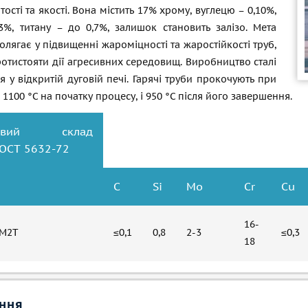
тості та якості. Вона містить 17% хрому, вуглецю – 0,10%,
3%, титану – до 0,7%, залишок становить залізо. Мета
олягає у підвищенні жароміцності та жаростійкості труб,
ротистояти дії агресивних середовищ. Виробництво сталі
я у відкритій дуговій печі. Гарячі труби прокочують при
 1100 °C на початку процесу, і 950 °C після його завершення.
тковий склад
ОСТ 5632-72
C
Si
Мо
Cr
Cu
16-
3М2Т
≤0,1
0,8
2-3
≤0,3
18
ння