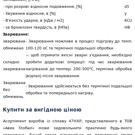
- при розриві відносне подовження, [%]
d5
- Звуження відносне, в [%]
y
- В'язкість ударна, в [кДж / м2]
KCU
- за Брінеллем твердість, в [МПа]
HB
Зварювання:
зварювана
- Зварювання можливе в процесі підігріву до темп.
обмежено
100-120 oС та термічної подальшої обробки
— щоб отримати якісні зварні з'єднання, необхідно
складно
зробити додаткові операції: під час зварювання
зварювана
нагрівання до темпер. 200-300°C, термічна обробка
(відпал) після зварювання.
Зварювана
- Зварювання здійснюється без термічної подальшої
без
обробки та попереднього нагріву.
обмежень
Купити за вигідною ціною
Асортимент виробів із сплаву 47НХР, представленого в ТОВ
«Авек Глобал» може задовольнити практично будь-якого
споживача. Даний сплав відноситься до популярної групи