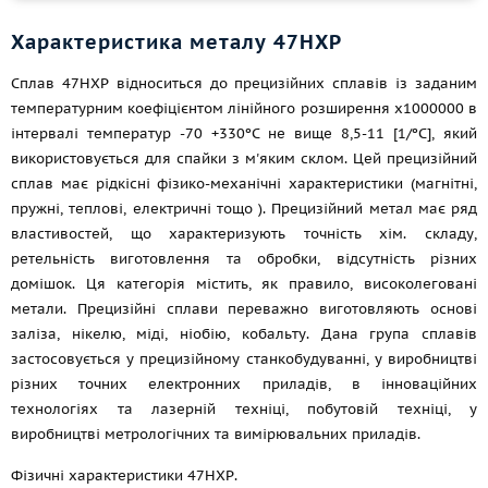
Характеристика металу 47НХР
Сплав 47НХР відноситься до прецизійних сплавів із заданим
температурним коефіцієнтом лінійного розширення x1000000 в
інтервалі температур -70 +330ºC не вище 8,5-11 [1/ºC], який
використовується для спайки з м'яким склом. Цей прецизійний
сплав має рідкісні фізико-механічні характеристики (магнітні,
пружні, теплові, електричні
тощо
). Прецизійний метал має ряд
властивостей, що характеризують точність хім. складу,
ретельність виготовлення та обробки, відсутність різних
домішок. Ця категорія містить, як правило, високолеговані
метали. Прецизійні сплави переважно виготовляють основі
заліза, нікелю, міді, ніобію, кобальту. Дана група сплавів
застосовується у прецизійному станкобудуванні, у виробництві
різних точних електронних приладів, в інноваційних
технологіях та лазерній техніці, побутовій техніці, у
виробництві метрологічних та вимірювальних приладів.
Фізичні характеристики 47НХР.