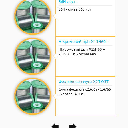
36Н лист
36Н - сплав 36 лист
Ніхромовий дріт Х15Н60
Ніхромовий дріт Х15Н60 –
2.4867 – nikrothal 60®
Фехралева смуга Х23Ю5Т
Смуга фехраль х23ю5т - 1.4765
- kanthal A-1®