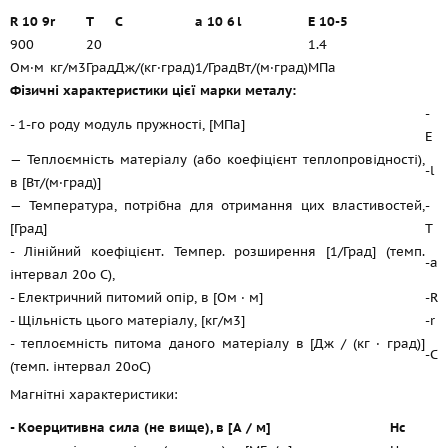
R 10 9
r
T
C
a 10 6
l
E 10-5
900
20
1.4
Ом·м
кг/м3
Град
Дж/(кг·град)
1/Град
Вт/(м·град)
МПа
Фізичні характеристики цієї марки металу:
-
- 1-го роду модуль пружності, [МПа]
E
— Теплоємність матеріалу (або коефіцієнт теплопровідності),
-l
в [Вт/(м·град)]
— Температура, потрібна для отримання цих властивостей,
-
[Град]
T
- Лінійний коефіцієнт. Темпер. розширення [1/Град] (темп.
-a
інтервал 20o С),
- Електричний питомий опір, в [Ом · м]
-R
- Щільність цього матеріалу, [кг/м3]
-r
- теплоємність питома даного матеріалу в [Дж / (кг · град)]
-C
(темп. інтервал 20oС)
Магнітні характеристики:
- Коерцитивна сила (не вище), в [А / м]
Hc