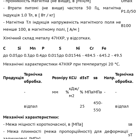
- проникність магнітна (не вище), в [МГн/м]
Umax
- Втрати питомі (не вище) частота 50 Гц, магнітна
P1.0/50
індукція 1.0 Тл, в [ Вт / кг]
- Магнітна Tл індукція напруженість магнітного поля не
B100
менше 100, в магнітному полі, [ А/м ]
Хімічний склад металу 47НХР, у відсотках.
C
Si
Mn
P
S
Ni
Cr
Fe
до 0.05
до 0.3
до 0.4
до 0.015
до 0.015
46 - 48
4.5 - 6
45.2 - 49.5
Механічні характеристики 47НХР при температурі 20 °C.
Термічна
Термічна
Продукція
Розмір
y
KCU
d5
sT
sв
Напр.
обробка.
обробка.
кДж/
-
мм
%
%
МПа
МПа
-
-
м2
450-
відпал
25
відпал
550
Механічні характеристики:
- Межа міцності короткочасної, в [МПа]
sв
- Межа плинності (межа пропорційності) для деформації
sT
залишкової, [МПа]