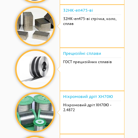
32НК-еп475-ві
32НК-еп475-ві стрічка, коло,
сплав
Прецизійні сплави
ГОСТ прецизійних сплавів
Ніхромовий дріт ХН70Ю
Ніхромовий дріт ХН70Ю -
2.4872