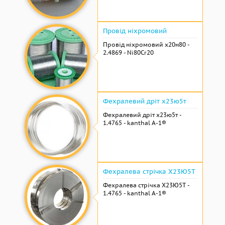
Провід ніхромовий
Провід ніхромовий х20н80 -
2.4869 - Ni80Cr20
Фехралевий дріт х23ю5т
Фехралевий дріт х23ю5т -
1.4765 - kanthal A-1®
Фехралева стрічка Х23Ю5Т
Фехралева стрічка Х23Ю5Т -
1.4765 - kanthal A-1®