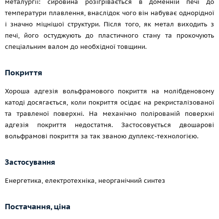
металургії: сировина розігрівається в доменній печі до
температури плавлення, внаслідок чого він набуває однорідної
і значно міцнішої структури. Після того, як метал виходить з
печі, його остуджують до пластичного стану та прокочують
спеціальним валом до необхідної товщини.
Покриття
Хороша адгезія вольфрамового покриття на молібденовому
катоді досягається, коли покриття осідає на рекристалізованої
та травленої поверхні. На механічно полірованій поверхні
адгезія покриття недостатня. Застосовується двошарові
вольфрамові покриття за так званою дуплекс-технологією.
Застосування
Енергетика, електротехніка, неорганічний синтез
Постачання, ціна