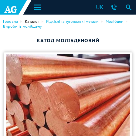
UK
Головна
Каталог
Рідкісні та тугоплавкі метали
Молібден
Вироби із молібдену
КАТОД МОЛІБДЕНОВИЙ