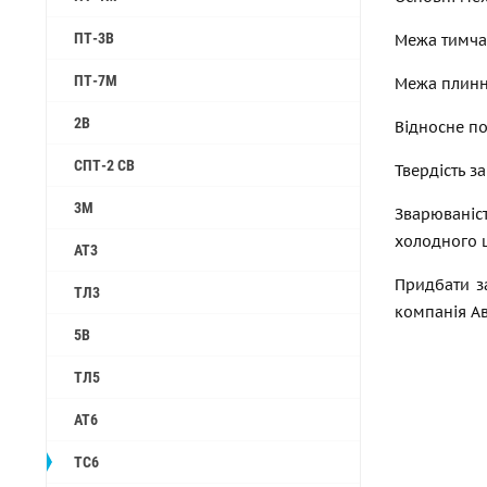
ПТ-3В
Межа тимчас
ПТ-7М
Межа плиннос
2B
Відносне под
СПТ-2 СВ
Твердість за
3М
Зварюваніс
холодного 
АТ3
Придбати з
ТЛ3
компанія Ав
5B
ТЛ5
АТ6
ТС6