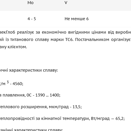
Mo
V
4 - 5
Не менше 6
екГлоб реалізує за економічно вигідними цінами від виробни
й із титанового сплаву марки ТС6. Постачальником організує
ну клієнтом.
ичні характеристики сплаву:
3
кг/м
- 4560;
плавлення, 0С - 1390 ... 1400;
теплового розширення, мкм/град - 13,5;
теплопровідності за кімнатної температури, Вт/мград — 65,2;
анічні характеристики сплаву: