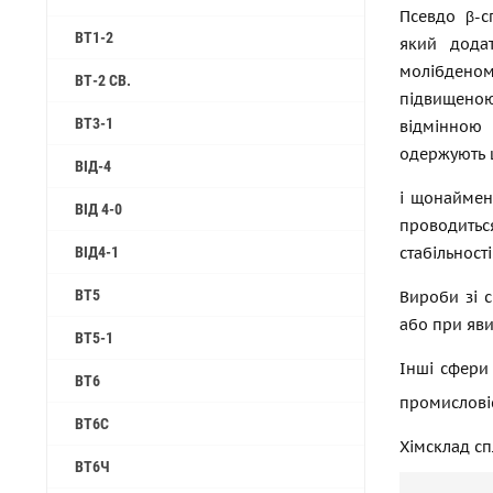
Псевдо β-с
ВТ1-2
який дода
молібденом
ВТ-2 СВ.
підвищеною
ВТ3-1
відмінною
одержують ш
ВІД-4
і щонаймен
ВІД 4-0
проводитьс
ВІД4-1
стабільност
ВТ5
Вироби зі с
або при яви
ВТ5-1
Інші сфери
ВТ6
промисловіс
ВТ6С
Хімсклад сп
ВТ6Ч