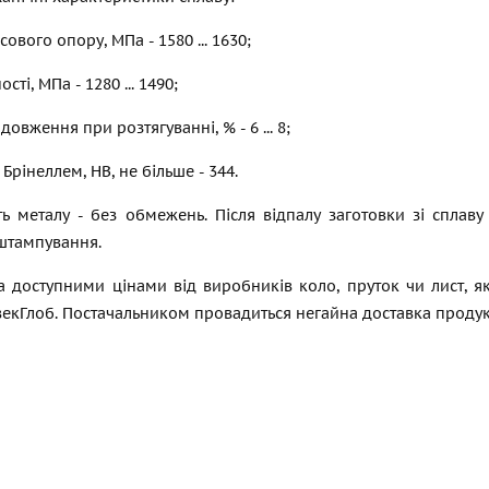
ового опору, МПа - 1580 ... 1630;
ті, МПа - 1280 ... 1490;
овження при розтягуванні, % - 6 ... 8;
 Брінеллем, НВ, не більше - 344.
ть металу - без обмежень. Після відпалу заготовки зі спл
штампування.
а доступними цінами від виробників коло, пруток чи лист, я
екГлоб. Постачальником провадиться негайна доставка продук