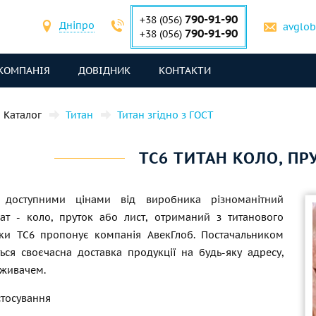
790-91-90
+38 (056)
Дніпро
avglo
790-91-90
+38 (056)
КОМПАНІЯ
ДОВІДНИК
КОНТАКТИ
Каталог
Титан
Титан згідно з ГОСТ
ТС6 ТИТАН КОЛО, ПР
 доступними цінами від виробника різноманітний
ат - коло, пруток або лист, отриманий з титанового
ки ТС6 пропонує компанія АвекГлоб. Постачальником
ться своєчасна доставка продукції на будь-яку адресу,
оживачем.
стосування