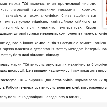
плав марки ТС6 включає титан промислової чистоти,
тково легований тугоплавкими металами - хромом,
 і ванадієм, а також алюмінієм. Сплав відрізняється
 температурною міцністю, кавітаційною стійкістю та
 пластичністю при кімнатних температурах. Сплав
ляхом дугової плавки металевих компонентів (титану, алюмін
ше одного з інших компонентів з наступною гомогенізацією 
я гаряча пластична деформація металу методом ізотермічно
і металу його далі піддають відпалу.
плаву марки ТС6 використовуються як механічно та біологічн
щах дистрофії. Це з явищем надпружності, яку показують виро
 застосування — виробництво автомобілів, нормалізованих пр
ть. Робоча температура використання деталей, виготовлених 
лаву повинен відповідати наведеному в таблиці: