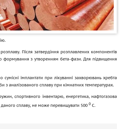
ію.
розплаву. Після затвердіння розплавлених компонентів
го формування з утворенням бета-фази. Для підвищення
о сумісні імплантати при лікуванні захворювань хребта
би з аналізованого сплаву при кімнатних температурах.
ужин, спортивного інвентарю, енергетика, нафтогазова
0
з даного сплаву, не може перевищувати 500
С.