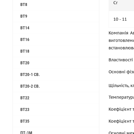
Cr
ВТ8
ВТ9
10 - 11
ВТ14
Компанія Ав
ВТ16
виготовлени
встановлюва
ВТ18
Властивості
ВТ20
Основні фіз
ВТ20-1 СВ.
Щільність, 
ВТ20-2 СВ.
Температура 
ВТ22
Коефіцієнт 
ВТ23
Коефіцієнт 
ВТ35
ПТ-1М
Основні мех