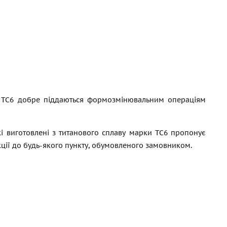
аву ТС6 добре піддаються формозмінювальним операціям
кі виготовлені з титанового сплаву марки ТС6 пропонує
ції до будь-якого пункту, обумовленого замовником.