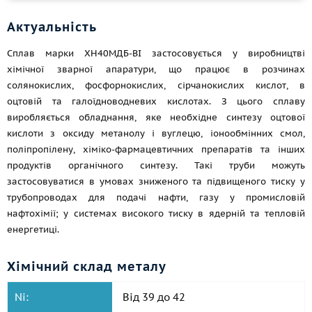
Актуальність
Сплав марки ХН40МДБ-ВІ застосовується у виробництві
хімічної зварної апаратури, що працює в розчинах
солянокислих, фосфорнокислих, сірчанокислих кислот, в
оцтовій та галоїдноводневих кислотах. З цього сплаву
виробляється обладнання, яке необхідне синтезу оцтової
кислоти з оксиду метанолу і вуглецю, іонообмінних смол,
поліпропілену, хіміко-фармацевтичних препаратів та інших
продуктів органічного синтезу. Такі труби можуть
застосовуватися в умовах зниженого та підвищеного тиску у
трубопроводах для подачі нафти, газу у промисловій
нафтохімії; у системах високого тиску в ядерній та тепловій
енергетиці.
Хімічний склад металу
Ni:
Від 39 до 42