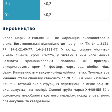
Si:
≤0,2
Y:
≤0,2
Виробництво
Сплав марки ХН40МДБ-ВІ - це жароміцна високолегована
сталь. Виготовляється відповідно до наступних ТУ: 14-1-2131-
77; 14-1-2149-77; 14-1-2121-77. У складі сплаву міститься
нікель 39-42%, хром 20-22%, у зв'язку з чим його можна
називати хромонікелевим сплавом. Як присадки
використовують кремній, фосфор, марганець, ніобію, мідь,
сірку. Виплавляють у вакуумно-індукційних печах. Температура
кування стали спочатку становить 1170 ° C, і в кінці - близько
850 ° C. Готовий виріб (труби) із перетином не вище 350 мм
охолоджується на повітрі. Сталеві труби марки ХН40МДБ-ВІ в
основному виробляють круглого перерізу, поряд з овальним,
прямокутним та квадратним.