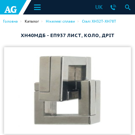
UK
Головна
Каталог
Нікелеві сплави
Сталі ХН32Т-ХН78Т
ХН40МДБ - ЕП937 ЛИСТ, КОЛО, ДРІТ