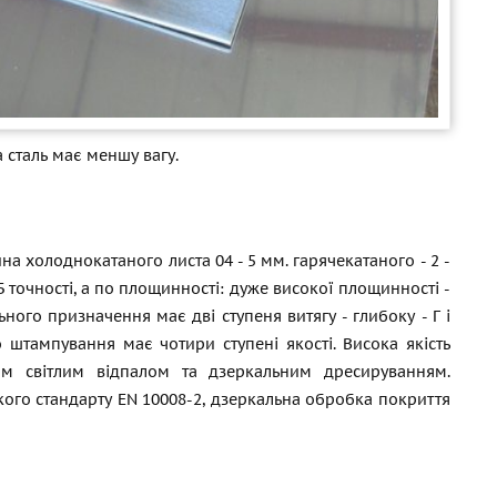
 сталь має меншу вагу.
холоднокатаного листа 04 - 5 мм. гарячекатаного - 2 -
Б точності, а по площинності: дуже високої площинності -
ного призначення має дві ступеня витягу - глибоку - Г і
о штампування має чотири ступені якості. Висока якість
м світлим відпалом та дзеркальним дресируванням.
ого стандарту EN 10008-2, дзеркальна обробка покриття