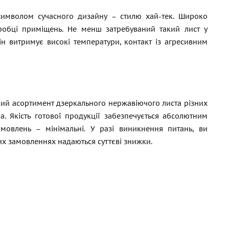
символом сучасного дизайну – стилю хай-тек. Широко
бробці приміщень. Не менш затребуваний такий лист у
ін витримує високі температури, контакт із агресивним
кий асортимент дзеркального нержавіючого листа різних
. Якість готової продукції забезпечується абсолютним
овлень – мінімальні. У разі виникнення питань, ви
их замовленнях надаються суттєві знижки.