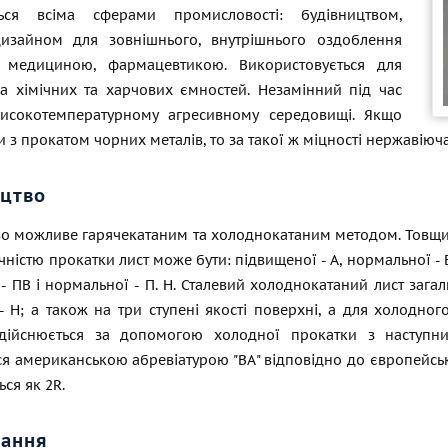
ється всіма сферами промисловості: будівництвом,
изайном для зовнішнього, внутрішнього оздоблення
, медициною, фармацевтикою. Використовується для
а хімічних та харчових ємностей. Незамінний під час
исокотемпературному агресивному середовищі. Якщо
 з прокатом чорних металів, то за такої ж міцності нержавіюча
цтво
 можливе гарячекатаним та холоднокатаним методом. Товщина 
очністю прокатки лист може бути: підвищеної - А, нормальної - 
 - ПВ і нормальної -
П. Н. Сталевий
холоднокатаний лист загаль
 Н; а також на три ступені якості поверхні, а для холодног
дійснюється за допомогою холодної прокатки з наступни
я американською абревіатурою "ВА" відповідно до європейськ
ься як 2R.
вання