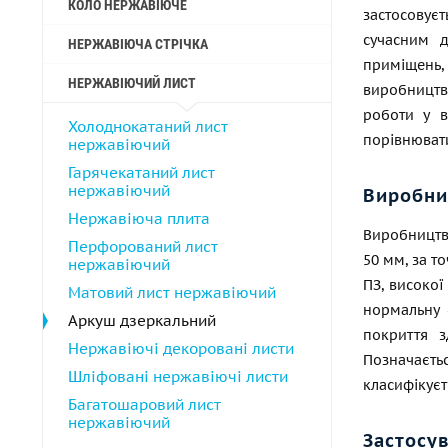
КОЛО НЕРЖАВІЮЧЕ
застосову
сучасним д
НЕРЖАВІЮЧА СТРІЧКА
приміщень
НЕРЖАВІЮЧИЙ ЛИСТ
виробництв
роботи у в
Холоднокатаний лист
порівнювати
нержавіючий
Гарячекатаний лист
нержавіючий
Виробни
Нержавіюча плита
Виробництво
Перфорований лист
50 мм, за т
нержавіючий
ПЗ, високої
Матовий лист нержавіючий
нормальну -
Аркуш дзеркальний
покриття з
Нержавіючі декоровані листи
Позначаєтьс
Шліфовані нержавіючі листи
класифікуєт
Багатошаровий лист
нержавіючий
Застосу