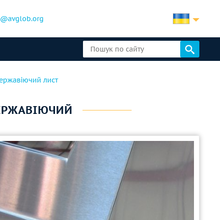
b@avglob.org
ержавіючий лист
ЕРЖАВІЮЧИЙ