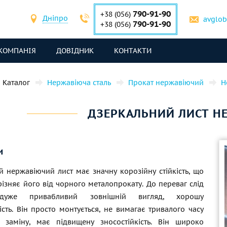
790-91-90
+38 (056)
Дніпро
avglo
790-91-90
+38 (056)
КОМПАНІЯ
ДОВІДНИК
КОНТАКТИ
Каталог
Нержавіюча сталь
Прокат нержавіючий
Н
ДЗЕРКАЛЬНИЙ ЛИСТ Н
и
й нержавіючий лист має значну корозійну стійкість, що
різняє його від чорного металопрокату. До переваг слід
 дуже привабливий зовнішній вигляд, хорошу
ість. Він просто монтується, не вимагає тривалого часу
 заміну, має підвищену зносостійкість. Він широко