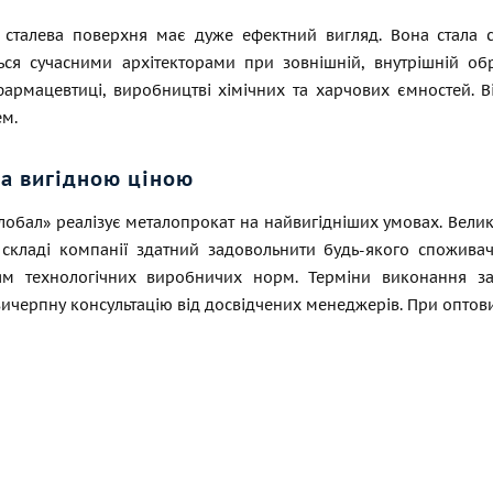
 сталева поверхня має дуже ефектний вигляд. Вона стала 
ться сучасними архітекторами при зовнішній, внутрішній о
фармацевтиці, виробництві хімічних та харчових ємностей. В
м.
за вигідною ціною
лобал» реалізує металопрокат на найвигідніших умовах. Вели
 складі компанії здатний задовольнити будь-якого споживача
м технологічних виробничих норм. Терміни виконання зам
ичерпну консультацію від досвідчених менеджерів. При оптов