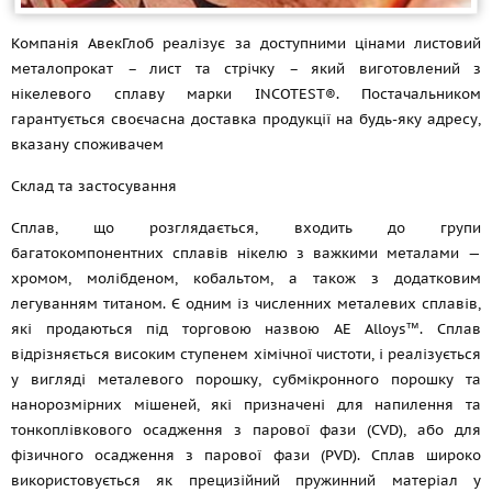
Компанія АвекГлоб реалізує за доступними цінами листовий
металопрокат – лист та стрічку – який виготовлений з
нікелевого сплаву марки INCOTEST®. Постачальником
гарантується своєчасна доставка продукції на будь-яку адресу,
вказану споживачем
Склад та застосування
Сплав, що розглядається, входить до групи
багатокомпонентних сплавів нікелю з важкими металами —
хромом, молібденом, кобальтом, а також з додатковим
легуванням титаном. Є одним із численних металевих сплавів,
які продаються під торговою назвою AE Alloys™. Сплав
відрізняється високим ступенем хімічної чистоти, і реалізується
у вигляді металевого порошку, субмікронного порошку та
нанорозмірних мішеней, які призначені для напилення та
тонкоплівкового осадження з парової фази (CVD), або для
фізичного осадження з парової фази (PVD). Сплав широко
використовується як прецизійний пружинний матеріал у