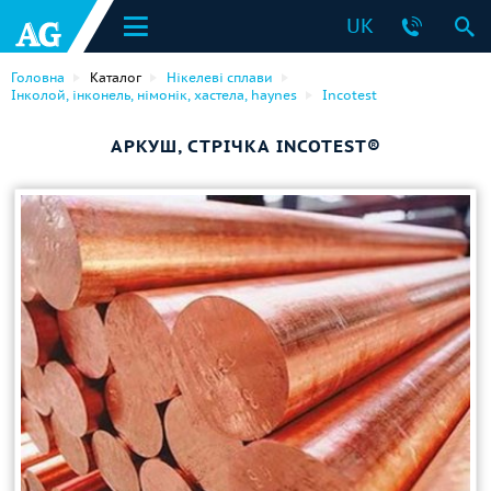
UK
Головна
Каталог
Нікелеві сплави
Інколой, інконель, німонік, хастела, haynes
Incotest
АРКУШ, СТРІЧКА INCOTEST®