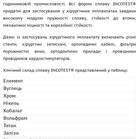
годинниковій промисловості. Всі форми сплаву INCOTEST®
придатні для застосування у хірургічних імплантатах завдяки
високому модулю пружності сплаву, стійкості до втоми,
механічної міцності та корозійної стійкості.
Деякі із застосувань хірургічного імплантату включають різні
стенти, хірургічні затискачі, ортопедичні кабелі, фільтри
порожнистої вени, ортодонтичні прилади і провідники
провідників кардіостимуляторів.
Хімічний склад сплаву INCOTEST® представлений у таблиці:
Елемент
Вуглець
Хром
Нікель
Кобальт
Вольфрам
Титан
Залізо