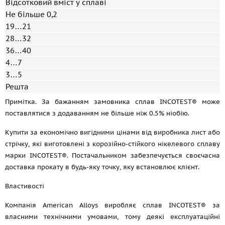
Відсотковий вміст у сплаві
Не більше 0,2
19…21
28…32
36…40
4…7
3…5
Решта
Примітка. За бажанням замовника сплав INCOTEST® може
поставлятися з додаванням не більше ніж 0.5% ніобію.
Купити за економічно вигідними цінами від виробника лист або
стрічку, які виготовлені з корозійно-стійкого нікелевого сплаву
марки INCOTEST®. Постачальником забезпечується своєчасна
доставка прокату в будь-яку точку, яку встановлює клієнт.
Властивості
Компанія American Alloys виробляє сплав INCOTEST® за
власними технічними умовами, тому деякі експлуатаційні