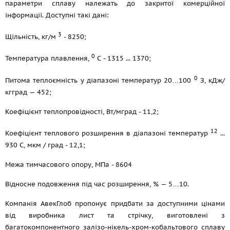
параметри сплаву належать до закритої комерційної
інформації. Доступні такі дані:
3
Щільність, кг/м
- 8250;
0
Температура плавлення,
С - 1315 ... 1370;
0
Питома теплоємність у діапазоні температур 20…100
З, кДж/
кгград — 452;
Коефіцієнт теплопровідності, Вт/мград - 11,2;
12
Коефіцієнт теплового розширення в діапазоні температур
...
930 С, мкм / град - 12,1;
Межа тимчасового опору, МПа - 8604
Відносне подовження під час розширення, % — 5…10.
Компанія АвекГлоб пропонує придбати за доступними цінами
від виробника лист та стрічку, виготовлені з
багатокомпонентного залізо-нікель-хром-кобальтового сплаву