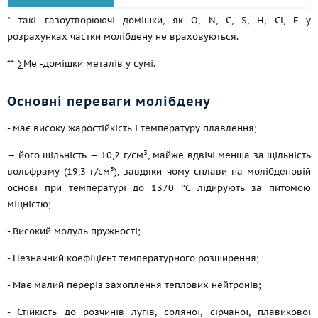
* такі газоутворюючі домішки, як O, N, C, S, H, Cl, F у
розрахунках частки молібдену не враховуються.
** ∑Ме -домішки металів у сумі.
Основні переваги молібдену
- має високу жаростійкість і температуру плавлення;
— його щільність — 10,2 г/см³, майже вдвічі менша за щільність
вольфраму (19,3 г/см³), завдяки чому сплави на молібденовій
основі при температурі до 1370 °C лідирують за питомою
міцністю;
- Високий модуль пружності;
- Незначний коефіцієнт температурного розширення;
- Має малий переріз захоплення теплових нейтронів;
- Стійкість до розчинів лугів, соляної, сірчаної, плавикової