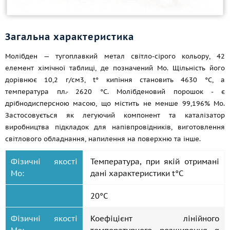
Загальна характеристика
Молібден — тугоплавкий метал світло-сірого кольору, 42
елемент хімічної таблиці, де позначений Mo. Щільність його
дорівнює 10,2 г/см3, t° кипіння становить 4630 °C, а
температура пл.- 2620 °C. Молібденовий порошок - є
дрібнодисперсною масою, що містить не менше 99,196% Мо.
Застосовується як легуючий компонент та каталізатор
виробництва підкладок для напівпровідників, виготовлення
світлового обладнання, напилення на поверхню та інше.
Фізичні якості
Температура, при якій отримані
Мо:
дані характеристики t°С
20°С
Фізичні якості
Коефіцієнт лінійного