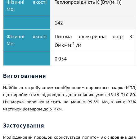
Фізичні якості
Теплопровідність К [Вт/(м·К)]
Мо:
142
Фізичні якості
Питома електрична опір R
Мо:
2
Омxмм
/м
0,054
Виготовлення
Найбільш затребуваним молібденовим порошком є марка МПЛ,
що виробляється відповідно до технічних умов 48-19-316-80.
Ця марка порошку містить не менше 99,5% Mo, з яких 92%
частинок розміром до 5 мкм.
Застосування
Молібденовий порошок користується попитом як сировина для