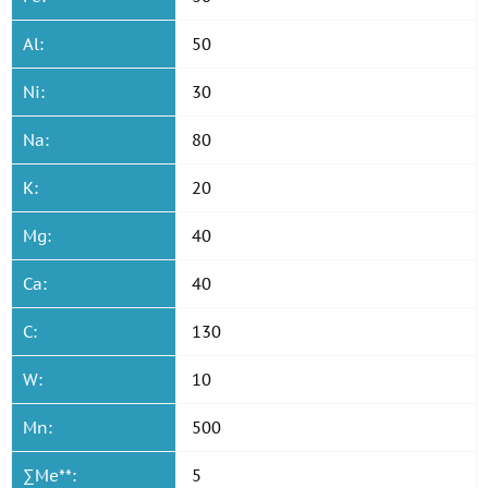
Al:
50
Ni:
30
Na:
80
K:
20
Mg:
40
Ca:
40
C:
130
W:
10
Mn:
500
∑Ме**:
5