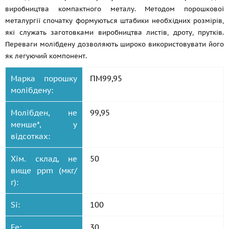
виробництва компактного металу. Методом порошкової
металургії спочатку формуються штабики необхідних розмірів,
які служать заготовками виробництва листів, дроту, прутків.
Переваги молібдену дозволяють широко використовувати його
як легуючий компонент.
Марка порошку
ПМ99,95
молібдену:
Молібден, не
99,95
менше*, у
відсотках:
Хім. склад, не
50
вище ppm (мкг/
г):
Si:
100
Fe:
30