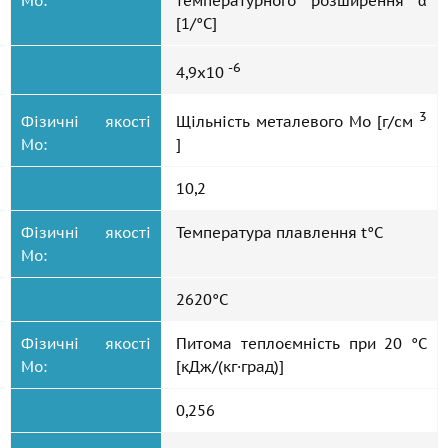
Мо:
температурного розширення α
[1/°С]
-6
4,9x10
3
Фізичні якості
Щільність металевого Мо [г/см
Мо:
]
10,2
Фізичні якості
Температура плавлення t°С
Мо:
2620°С
Фізичні якості
Питома теплоємність при 20 °C
Мо:
[кДж/(кг·град)]
0,256