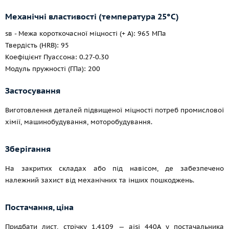
Механічні властивості (температура 25°С)
sв - Межа короткочасної міцності (+ A): 965 МПа
Твердість (HRB): 95
Коефіцієнт Пуассона: 0.27-0.30
Модуль пружності (ГПа): 200
Застосування
Виготовлення деталей підвищеної міцності потреб промислової
хімії, машинобудування, моторобудування.
Зберігання
На закритих складах або під навісом, де забезпечено
належний захист від механічних та інших пошкоджень.
Постачання, ціна
Придбати лист, стрічку 1.4109 — aisi 440A у постачальника