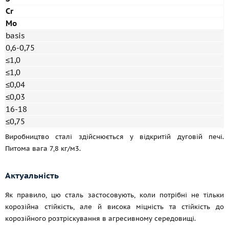
Cr
Mo
basis
0,6-0,75
≤1,0
≤1,0
≤0,04
≤0,03
16-18
≤0,75
Виробництво сталі здійснюється у відкритій дуговій печі.
Питома вага 7,8 кг/м3.
Актуальність
Як правило, цю сталь застосовують, коли потрібні не тільки
корозійна стійкість, але й висока міцність та стійкість до
корозійного розтріскування в агресивному середовищі.