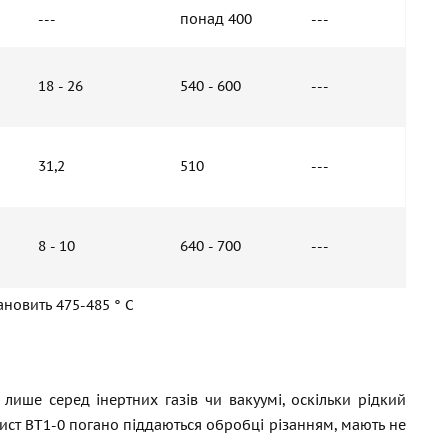
---
понад 400
---
18 - 26
540 - 600
---
31,2
510
---
8 - 10
640 - 700
---
тановить 475-485 ° С
 лише серед інертних газів чи вакуумі, оскільки рідкий
ист ВТ1-0 погано піддаються обробці різанням, мають не