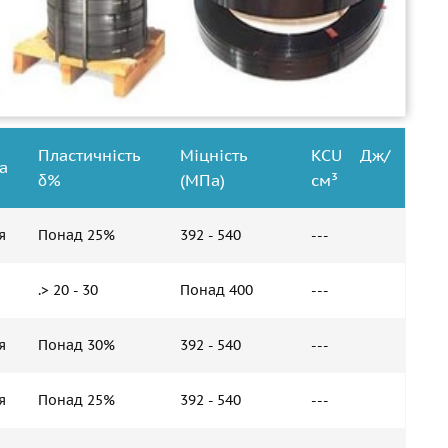
Пластичність
Міцність
KCU Дж/
а
δ%
(МПа)
см³
я
Понад 25%
392 - 540
---
.> 20 - 30
Понад 400
---
я
Понад 30%
392 - 540
---
я
Понад 25%
392 - 540
---