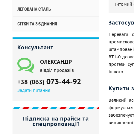
Питомий 
ЛЕГОВАНА СТАЛЬ
Застосу
СІТКИ ТА З'ЄДНАННЯ
Переваги с
промислово
Консультант
штамповані 
ВТ1-0 дозво
ОЛЕКСАНДР
протези суг
відділ продажів
іншого.
073-44-92
+38 (063)
Купити 
Задати питання
Великий ас
формується 
забезпечує
Підписка на прайси та
виникненні 
спецпропозиції