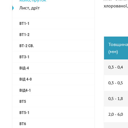
хлорованої,
Лист, дріт
ВТ1-1
ВТ1-2
Товщина
ВТ-2 СВ.
(мм)
ВТ3-1
0,3 - 0,4
ВІД-4
ВІД 4-0
0,3 - 0,5
ВІД4-1
0,5 - 1,8
ВТ5
ВТ5-1
2,0 - 6,0
ВТ6