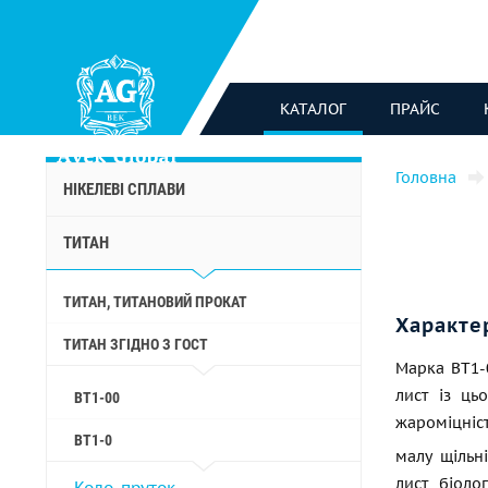
КАТАЛОГ
ПРАЙС
Головна
НІКЕЛЕВІ СПЛАВИ
ТИТАН
ТИТАН, ТИТАНОВИЙ ПРОКАТ
Характе
ТИТАН ЗГІДНО З ГОСТ
Марка ВТ1-0
лист із ць
ВТ1-00
жароміцніс
ВТ1-0
малу щільні
лист біолог
Коло, пруток