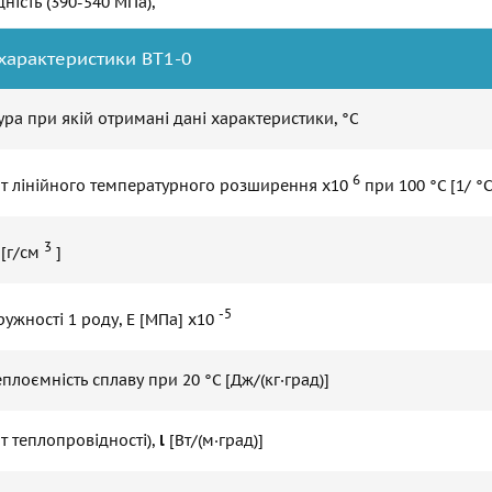
ність (390-540 МПа),
 характеристики ВТ1-0
ра при якій отримані дані характеристики, °С
6
нт лінійного температурного розширення x10
при 100 °C [1/ °С
3
 [г/см
]
-5
ужності 1 роду, Е [МПа] x10
плоємність сплаву при 20 °C [Дж/(кг·град)]
т теплопровідності),
l
[Вт/(м·град)]