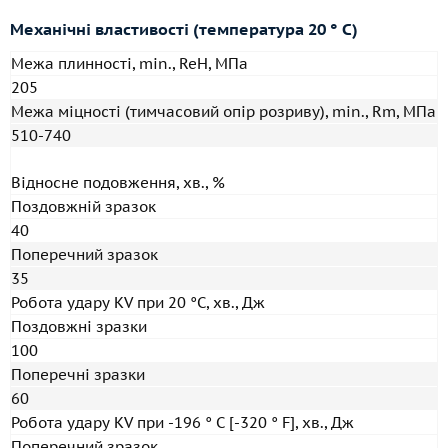
Механічні властивості (температура 20 ° С)
Межа плинності, min., ReH, МПа
205
Межа міцності (тимчасовий опір розриву), min., Rm, МПа
510-740
Відносне подовження, хв., %
Поздовжній зразок
40
Поперечний зразок
35
Робота удару KV при 20 °C, хв., Дж
Поздовжні зразки
100
Поперечні зразки
60
Робота удару KV при -196 ° С [-320 ° F], хв., Дж
Поперечний зразок