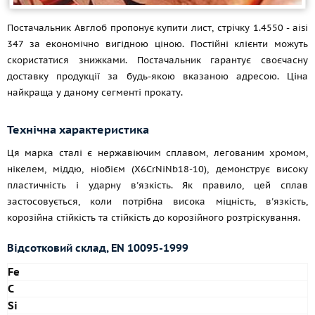
Постачальник Авглоб пропонує купити лист, стрічку 1.4550 - aisi
347 за економічно вигідною ціною. Постійні клієнти можуть
скористатися знижками. Постачальник гарантує своєчасну
доставку продукції за будь-якою вказаною адресою. Ціна
найкраща у даному сегменті прокату.
Технічна характеристика
Ця марка сталі є нержавіючим сплавом, легованим хромом,
нікелем, міддю, ніобієм (X6CrNiNb18-10), демонструє високу
пластичність і ударну в'язкість. Як правило, цей сплав
застосовується, коли потрібна висока міцність, в'язкість,
корозійна стійкість та стійкість до корозійного розтріскування.
Відсотковий склад, EN 10095-1999
Fe
C
Si