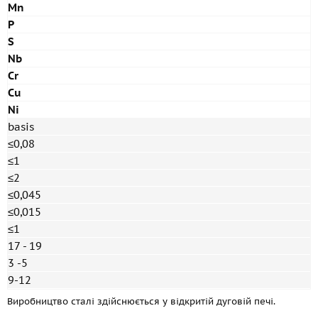
Mn
P
S
Nb
Cr
Cu
Ni
basis
≤0,08
≤1
≤2
≤0,045
≤0,015
≤1
17 - 19
3 -5
9-12
Виробництво сталі здійснюється у відкритій дуговій печі.