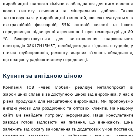
виробництві зварного хімічного обладнання для виготовлення
колон синтезу сечовини та мінеральних добрив. Також
застосовується у виробництві ємностей, що експлуатуються в
екстракційній фосфорній, 55% оцтовій кислоті та інших
середовищах підвищеної агресивності при температурі до 80
°C. Використовується для виготовлення зварювальних
електродів 08Х17Н15М3Т, необхідних для з'єднань штуцерів, у
стиках трубопроводів, ремонту зварних з'єднань обладнання,
що працює у радіоактивному середовищі.
Купити за вигідною ціною
Компанія ТОВ «Авек Глобал» реалізує металопрокат із
жароміцних сплавів за доступною ціною від виробника. У нас є
різна продукція для масштабних виробництв. Ми пропонуємо
вигідні умови для роздрібних та оптових клієнтів. На нашому
сайті Ви знайдете потрібну інформацію. Наші консультанти
завжди готові відповісти на питання, що виникають. Ціна
залежить від обсягу замовлення та додаткових умов поставки.