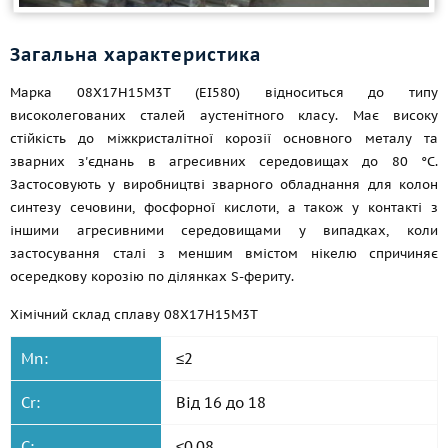
Загальна характеристика
Марка 08Х17Н15М3Т (ЕІ580) відноситься до типу
високолегованих сталей аустенітного класу. Має високу
стійкість до міжкристалітної корозії основного металу та
зварних з'єднань в агресивних середовищах до 80 °C.
Застосовують у виробництві зварного обладнання для колон
синтезу сечовини, фосфорної кислоти, а також у контакті з
іншими агресивними середовищами у випадках, коли
застосування сталі з меншим вмістом нікелю спричиняє
осередкову корозію по ділянках S-фериту.
Хімічний склад сплаву 08Х17Н15М3Т
Mn:
≤2
Cr:
Від 16 до 18
C:
≤0,08