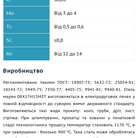
Mo:
Від 3 до 4
Ti:
Від 0,3 до 0,6
Si:
≤0,8
Ni:
Від 12 до 14
Виробництво
Регламентовано такими ГОСТ: 18907-73; 5632-72; 25054-81;
18143-72; 5949-75; 7350-77; 4405-75; 9941-81; 9940-81. Сталь
марки 08Х17Н15М3Т виготовляється в електродугових печах у
повній відповідності до суворих вимог державного стандарту.
Виготовляються такі види прокату: коло, труба, дріт, лист,
стрічка. При штампуванні, прокатці та кованні у початковій
стадії технологічного процесу температур становить 1170 °C, а
при завершенні - близько 900 °C. Така сталь може оброблятись