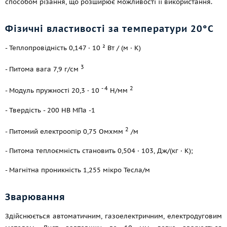
способом різання, що розширює можливості її використання.
Фізичні властивості за температури 20°С
- Теплопровідність 0,147 · 10 ² Вт / (м · К)
3
- Питома вага 7,9 г/см
- 4
2
- Модуль пружності 20,3 · 10
Н/мм
- Твердість - 200 НВ МПа -1
2
- Питомий електроопір 0,75 Омxмм
/м
- Питома теплоємність становить 0,504 · 103, Дж/(кг · К);
- Магнітна проникність 1,255 мікро Тесла/м
Зварювання
Здійснюється автоматичним, газоелектричним, електродуговим