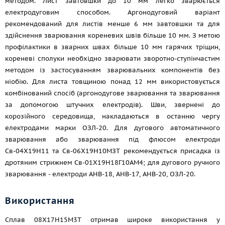
методом. Лист завтовшки до 10 мм легко зварюється
електродуговим способом. Аргонодуговий варіант
рекомендований для листів менше 6 мм завтовшки та для
здійснення зварювання кореневих швів більше 10 мм. З метою
профілактики в зварних швах більше 10 мм гарячих тріщин,
кореневі сполуки необхідно зварювати зворотно-ступінчастим
методом із застосуванням зварювальних компонентів без
ніобію. Для листа товщиною понад 12 мм використовується
комбінований спосіб (аргонодугове зварювання та зварювання
за допомогою штучних електродів). Шви, звернені до
корозійного середовища, накладаються в останню чергу
електродами марки ОЗЛ-20. Для дугового автоматичного
зварювання або зварювання під флюсом електроди
Св-04Х19Н11 та Св-06Х19Н10МЗТ рекомендується присадка із
дротяним стрижнем Св-01Х19Н18Г10АМ4; для дугового ручного
зварювання - електроди АНВ-18, АНВ-17, АНВ-20, ОЗЛ-20.
Використання
Сплав 08Х17Н15М3Т отримав широке використання у