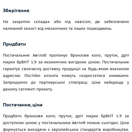
Зберігання
На закритих складах або під навісом, де забезпечено
належний захист від механічних та інших пошкоджень.
Придбати
Постачальник Авглоб пропонує бронзове коло, пруток, дріт
марки БрБНТ 1.9 за економічно вигідною ціною. Постачальник
гарантує своєчасну доставку продукції за будь-якою вказаною
адресою. Постійні клієнти можуть скористатися знижками.
Запрошуємо до партнерської співпраці. Ціна найкраща у
даному сегменті прокату.
Постачання, ціна
Придбати бронзове коло, пруток, дріт марки БрБНТ 1.9 за
доступною ціною у постачальника Авглоб можна сьогодні. Ціна
формується виходячи з європейських стандартів виробництва.