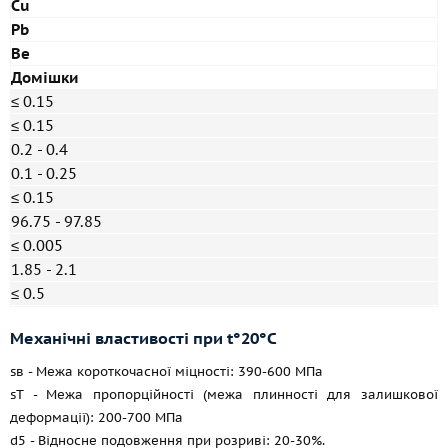
Cu
Pb
Be
Домішки
≤ 0.15
≤ 0.15
0.2 - 0.4
0.1 - 0.25
≤ 0.15
96.75 - 97.85
≤ 0.005
1.85 - 2.1
≤ 0.5
Механічні властивості при t°20°C
sв - Межа короткочасної міцності: 390-600 МПа
sT - Межа пропорційності (межа плинності для залишкової
деформації): 200-700 МПа
d5 - Відносне подовження при розриві: 20-30%.