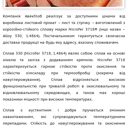
Компанія АвекГлоб реалізує за доступними цінами від
виробника листовий прокат – лист та стрічку – виготовлений з
корозійно-стійкого сплаву марки Nicrofer 3718® (інші назви –
Alloy 330, 1.4864). Постачальником гарантується своєчасна
доставка продукції на будь-яку адресу, вказану споживачем.
Сплав 330 (Nicrofer 3718, 1.4864) являє собою сплав на основі
нікелю та заліза з додаванням кремнію. Nicrofer 3718
характеризується гарною стійкістю проти окислення та
стійкістю хімскладу при термообробці (зокрема від
навуглерожування). Сплав відрізняється високою
функціональністю при тривалій роботі в окислювальному та
відновлювальному середовищах, а також має хороші
показники міцності при високих температурах.
Сплав є аустенітним і добре пручається змінним
навантаженням, які супроводжуються температурними
перепадами. Стійкість до навуглерожування та окиснення