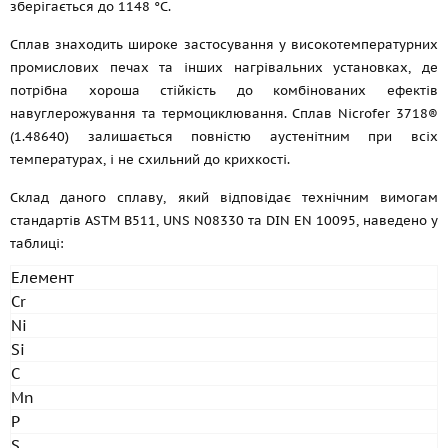
зберігається до 1148 °C.
Сплав знаходить широке застосування у високотемпературних
промислових печах та інших нагрівальних установках, де
потрібна хороша стійкість до комбінованих ефектів
навуглерожування та термоциклювання. Сплав Nicrofer 3718®
(1.48640) залишається повністю аустенітним при всіх
температурах, і не схильний до крихкості.
Склад даного сплаву, який відповідає технічним вимогам
стандартів ASTM B511, UNS N08330 та DIN EN 10095, наведено у
таблиці:
Елемент
Cr
Ni
Si
C
Mn
P
S