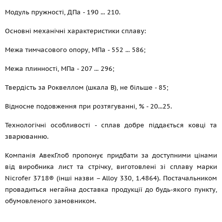
Модуль пружності, ДПа - 190 ... 210.
Основні механічні характеристики сплаву:
Межа тимчасового опору, МПа - 552 ... 586;
Межа плинності, МПа - 207 ... 296;
Твердість за Роквеллом (шкала В), не більше - 85;
Відносне подовження при розтягуванні, % - 20...25.
Технологічні особливості - сплав добре піддається ковці та
зварюванню.
Компанія АвекГлоб пропонує придбати за доступними цінами
від виробника лист та стрічку, виготовлені зі сплаву марки
Nicrofer 3718® (інші назви – Alloy 330, 1.4864). Постачальником
провадиться негайна доставка продукції до будь-якого пункту,
обумовленого замовником.