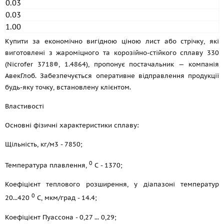
0.03
0.03
1.00
Купити за економічно вигідною ціною лист або стрічку, які
виготовлені з жароміцного та корозійно-стійкого сплаву 330
(Nicrofer 3718®, 1.4864), пропонує постачальник — компанія
АвекГлоб. Забезпечується оперативне відправлення продукції
будь-яку точку, встановлену клієнтом.
Властивості
Основні фізичні характеристики сплаву:
Щільність, кг/м3 - 7850;
0
Температура плавлення,
С - 1370;
Коефіцієнт теплового розширення, у діапазоні температур
0
20...420
С, мкм/град - 14.4;
Коефіцієнт Пуассона - 0,27 ... 0,29;