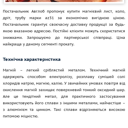
Постачальник Авглоб пропонує купити магнієвий лист, коло,
дріт, трубу марки az31 за економічно вигідною ціною.
Постачальник гарантує своєчасну доставку продукції за будь-
якою вказаною адресою. Постійні клієнти можуть скористатися
знижками. Запрошуємо до партнерської співпраці. Ціна
найкраща у даному сегменті прокату.
Технічна характеристика
Магній – легкий сріблястий металом. Технічний магній
одержують способом електролізу, розплаву сумішей солі
хлоридів натрію, магнію, калію. У звичайних умовах повітря від
окислення магній захищає поверхневий тонкий оксидний шар.
Але це тендітний метал, для практичного застосування
використовують його сплави з іншими металами, найчастіше –
з алюмінієм та цинком. Такі сплави відрізняються високою
питомою міцністю.