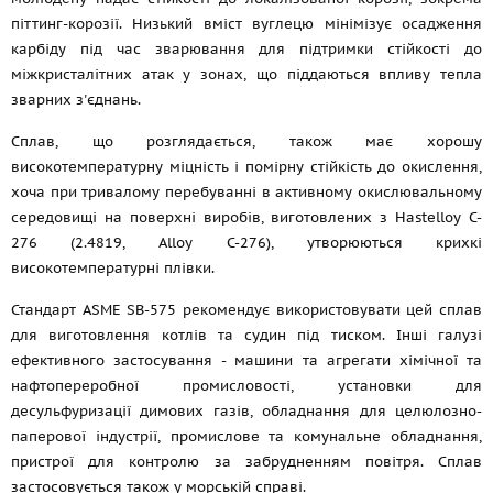
піттинг-корозії. Низький вміст вуглецю мінімізує осадження
карбіду під час зварювання для підтримки стійкості до
міжкристалітних атак у зонах, що піддаються впливу тепла
зварних з'єднань.
Сплав, що розглядається, також має хорошу
високотемпературну міцність і помірну стійкість до окислення,
хоча при тривалому перебуванні в активному окислювальному
середовищі на поверхні виробів, виготовлених з Hastelloy C-
276 (2.4819, Alloy C-276), утворюються крихкі
високотемпературні плівки.
Стандарт ASME SB-575 рекомендує використовувати цей сплав
для виготовлення котлів та судин під тиском. Інші галузі
ефективного застосування - машини та агрегати хімічної та
нафтопереробної промисловості, установки для
десульфуризації димових газів, обладнання для целюлозно-
паперової індустрії, промислове та комунальне обладнання,
пристрої для контролю за забрудненням повітря. Сплав
застосовується також у морській справі.