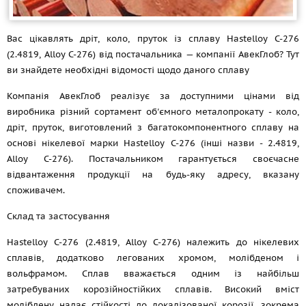
Вас цікавлять дріт, коло, пруток із сплаву Hastelloy C-276
(2.4819, Alloy C-276) від постачальника — компанії АвекГлоб? Тут
ви знайдете необхідні відомості щодо даного сплаву
Компанія АвекГлоб реалізує за доступними цінами від
виробника різний сортамент об'ємного металопрокату - коло,
дріт, пруток, виготовлений з багатокомпонентного сплаву на
основі нікелевої марки Hastelloy C-276 (інші назви - 2.4819,
Alloy C-276). Постачальником гарантується своєчасне
відвантаження продукції на будь-яку адресу, вказану
споживачем.
Склад та застосування
Hastelloy C-276 (2.4819, Alloy C-276) належить до нікелевих
сплавів, додатково легованих хромом, молібденом і
вольфрамом. Сплав вважається одним із найбільш
затребуваних корозійностійких сплавів. Високий вміст
молібдену надає стійкості до локалізованої корозії, зокрема