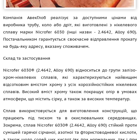
Компанія АвекГлоб реалізує за доступними цінами від
виробника трубу, коло або дріт, які виготовлені з нікелевого
сплаву марки Nicrofer 6030 (інші назви - 2.4642, Alloy 690).
Постачальником гарантується своєчасне відправлення прокату
на будь-яку адресу, вказану споживачем.
Склад та застосування
Nicrofer 6030® (2.4642, Alloy 690) відноситься до групи залізо-
хром-нікелевих сплавів, які характеризуються найвищим
відсотковим вмістом хрому з усіх корозійностійких нікелевих
сплавів. Високий вміст хрому також покращує опір в умовах
атмосфери, що містить сірку, а також за високих температур.
Сплав використовується для виготовлення конструкцій, що
працюють під тиском та в окислювальних середовищах.
Зокрема, сплав Nicrofer 6030® (2.4642, Alloy 690) стійкий проти
сумішей гарячої сірчаної, азотної та фтористоводневої кислоти,
а також щодо солей цих кислот (як при нормальних, так і при