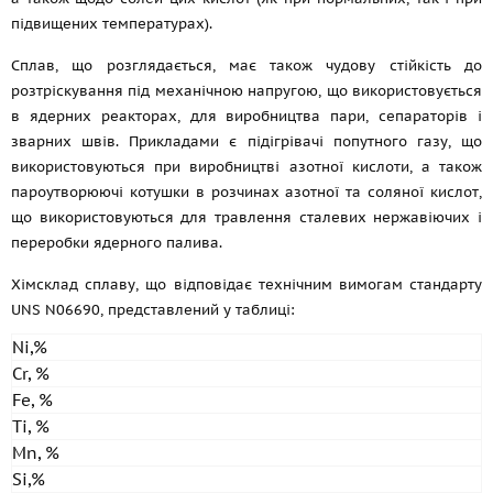
підвищених температурах).
Сплав, що розглядається, має також чудову стійкість до
розтріскування під механічною напругою, що використовується
в ядерних реакторах, для виробництва пари, сепараторів і
зварних швів. Прикладами є підігрівачі попутного газу, що
використовуються при виробництві азотної кислоти, а також
пароутворюючі котушки в розчинах азотної та соляної кислот,
що використовуються для травлення сталевих нержавіючих і
переробки ядерного палива.
Хімсклад сплаву, що відповідає технічним вимогам стандарту
UNS N06690, представлений у таблиці:
Ni,%
Cr, %
Fe, %
Ti, %
Mn, %
Si,%