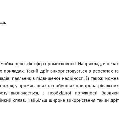
ся.
майже для всіх сфер промисловості. Наприклад, в печах
их приладах. Такий дріт використовується в реостатах та
адів, паяльників підвищеної надійності. Її також можна
х ножах, у промислових та побутових повітронагрівальних
ту визначається, з необхідної потужності. Завдяки
стійкий сплав. Найбільш широке використання такий дріт