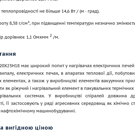
 теплопровідності не більше 14,6 Вт / (м · град).
роту 8,38 г/см³, при підвищенні температури незначно змінюєть
2
пір дорівнює 1,1 Омxмм
/м.
тання
20Х23Н18 має широкий попит у нагрівачах електричних печей 
випалу, електричних печах, в апаратах теплової дії, побутов
 елементах, а також у виробництві елементів вакуумних прил
ти як ріжучий і нагрівальний елемент в пакувальних термічни
рівальних системах. У виробництві спіралей довжина дро
і, її застосовують у ряді агресивних середовищ як хімічно 
у нафтохімічному машинобудуванні.
за вигідною ціною