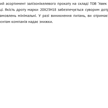
ний асортимент залізонікелевого прокату на складі ТОВ "Аве
ці. Якість дроту марки 20Х23Н18 забезпечується суворим до
 замовлень мінімальні. У разі виникнення питань, ви отрима
ієнтам компанія надає знижки.