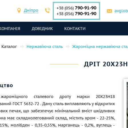
790-91-90
+38 (056)
Дніпро
avglo
790-91-90
+38 (056)
КОМПАНІЯ
ДОВІДНИК
КОНТАКТИ
Каталог
Нержавіюча сталь
Жароміцна нержавіюча ста
ДРІТ 20Х23Н
цтво
 жароміцного сталевого дроту марки 20Х23Н18
ований
ГОСТ 5632-72
. Дану сталь виплавляють у відкритих
ових печах, що забезпечує мінімальний вміст шкідливих
на має складнолегований склад, містить хром - 22-25%,
-15%, молібден - 0,35-0,55%, марганець - 0,2%, вуглець -