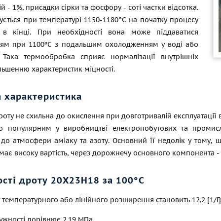
й - 1%, присадки сірки та фосфору - соті частки відсотка.
ується при температурі 1150-1180°С на початку процесу
 в кінці. При необхідності вона може піддаватися
ням при 1100ºС з подальшим охолодженням у воді або
. Така термообробка сприяє нормалізації внутрішніх
ільшенню характеристик міцності.
а характеристика
оту не схильна до окислення при довготривалій експлуатації 
о популярним у виробництві електропобутових та промисл
до атмосфери аміаку та азоту. Основний її недолік у тому, щ
 має високу вартість, через дорожнечу основного компонента -
ості дроту 20Х23Н18 за 100°C
т температурного або лінійного розширення становить 12,2 [1/Г
ужності дорівнює 2,19 МПа.