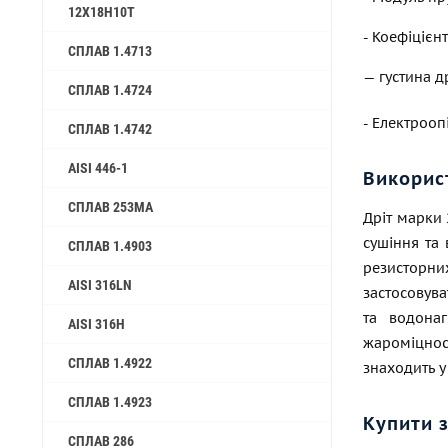
12Х18Н10Т
- Коефіцієнт
СПЛАВ 1.4713
— густина д
СПЛАВ 1.4724
- Електроо
СПЛАВ 1.4742
AISI 446-1
Викорис
CПЛАВ 253MA
Дріт марки 
сушіння та 
СПЛАВ 1.4903
резисторних
AISI 316LN
застосовува
та водонаг
AISI 316H
жароміцност
СПЛАВ 1.4922
знаходить 
СПЛАВ 1.4923
Купити 
СПЛАВ 286