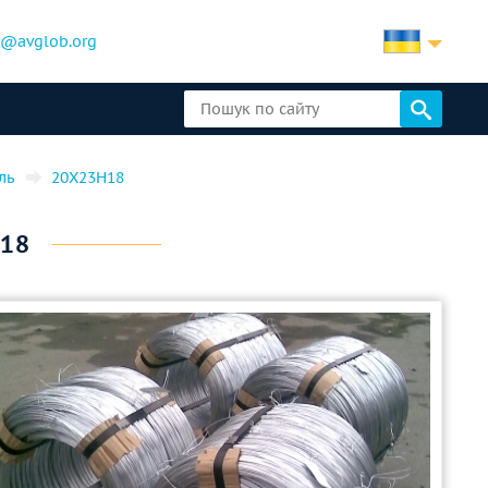
b@avglob.org
ль
20Х23Н18
18