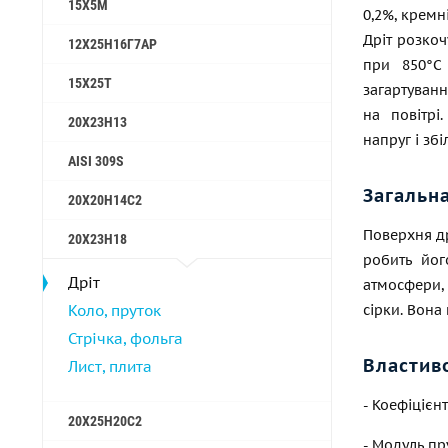
15Х5М
0,2%, кремні
Дріт розкоч
12Х25Н16Г7АР
при 850°C
15Х25Т
загартуван
на повітрі
20Х23Н13
напруг і зб
AISI 309S
Загальн
20Х20Н14С2
Поверхня др
20Х23Н18
робить йог
Дріт
атмосфери, 
Коло, пруток
сірки. Вона
Стрічка, фольга
Властив
Лист, плита
- Коефіцієн
20Х25Н20С2
- Модуль пр