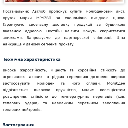
Постачальник Авглоб пропонує купити молібденовий лист,
пруток марки МР47ВП за економічно вигідною ціною.
Гарантуємо своєчасну доставку продукції за будь-якою
вказаною адресою. Постійні клієнти можуть скористатися
знижками. Запрошуємо до партнерської співпраці. Ціна
найкраща у даному сегменті прокату.
Технічна характеристика
Висока жаростійкість, міцність та корозійна стійкість до
агресивних газових та рідких середовищ дозволяє широко
застосовувати молібден та його сплави. Молібден
відрізняється високою пружністю, малим коефіцієнтом
розширення, стійкістю до температурних перепадів (т.зв.
теплових ударів) та невеликим перетином захоплення
теплових нейтронів.
Застосування