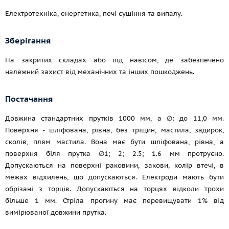
Електротехніка, енергетика, печі сушіння та випалу.
Зберігання
На закритих складах або під навісом, де забезпечено
належний захист від механічних та інших пошкоджень.
Постачання
Довжина стандартних прутків 1000 мм, а ∅: до 11,0 мм.
Поверхня - шліфована, рівна, без тріщин, мастила, задирок,
сколів, плям мастила. Вона має бути шліфована, рівна, а
поверхня біля прутка ∅1; 2; 2.5; 1.6 мм протруєно.
Допускаються на поверхні раковини, закови, колір втечі, в
межах відхилень, що допускаються. Електроди мають бути
обрізані з торців. Допускаються на торцях відколи трохи
більше 1 мм. Стріла прогину має перевищувати 1% від
вимірюваної довжини прутка.