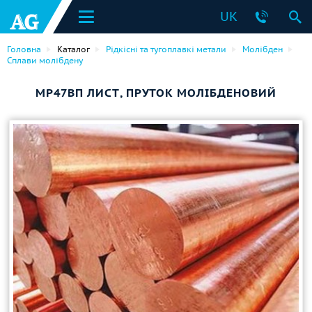
UK
Головна
Каталог
Рідкісні та тугоплавкі метали
Молібден
Сплави молібдену
МР47ВП ЛИСТ, ПРУТОК МОЛІБДЕНОВИЙ