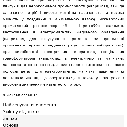
двигунів для аерокосмічної промисловості (наприклад, там, де
одночасно потрібні висока магнітна насиченість та висока
міцність у поєднанні з мінімальною вагою). міжнародний
промисловий регіонендюр 49 і Hiperco50a знаходять
застосування в електромагнітах медичного обладнання
(наприклад, для фокусування променів при проведенні
променевої терапії в медичних радіологічних лабораторіях),
при виробництві електричних генераторів, спеціальних
трансформаторів (наприклад, в електричних та магнітних
ланцюгах змінної частоти). З цих сплавів виготовляють також
полюсні деталі для електромагнітів, магнітні підшипники (з
левітацією частин, що обертаються), а також у пристроях з
високими значеннями магнітного потоку.
Хімсклад сплавів:
Найменування елемента
Зміст у відсотках
Залізо
Основа