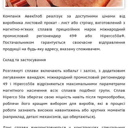
Компанія АвекГлоб реалізує за доступними цінами від
виробника листовий прокат - лист або стрічку, виготовлений з
магнітно-м'яких сплавів прецизійних марок міжнародний
промисловий регіонендюр 49® або Hiperco50a®.
Постачальником гарантується своєчасне відправлення
продукції на будь-яку адресу, вказану споживачем.
Склад та застосування
Розглянуті сплави включають кобальт і залізо, з додатковим
легуванням ванадієм. міжнародний промисловий регіонендюр
49 і Hiperco50a відрізняються максимальними параметрами
магнітного насичення всіх сплавів подібної групи. Сплав
Hiperco 50а зберігає свою міцність навіть після термообробки,
роблячи його кращим вибором для виробів, які в процесі
роботи зазнають високих навантажень або крутних моментів
(наприклад, деталі механізмів, що обертаються).
Дані сплави використовуються у конструкціях спеціальних