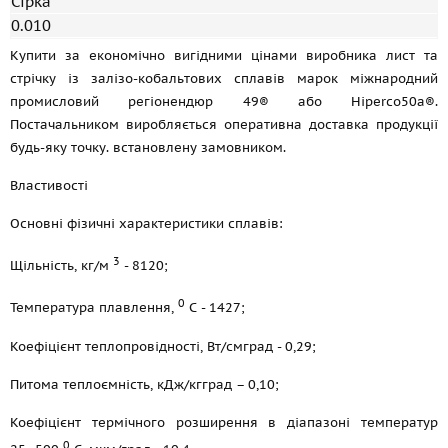
Сірка
0.010
Купити за економічно вигідними цінами виробника лист та
стрічку із залізо-кобальтових сплавів марок міжнародний
промисловий регіонендюр 49® або Hiperco50a®.
Постачальником виробляється оперативна доставка продукції
будь-яку точку. встановлену замовником.
Властивості
Основні фізичні характеристики сплавів:
3
Щільність, кг/м
- 8120;
0
Температура плавлення,
С - 1427;
Коефіцієнт теплопровідності, Вт/смград - 0,29;
Питома теплоємність, кДж/кгград – 0,10;
Коефіцієнт термічного розширення в діапазоні температур
0