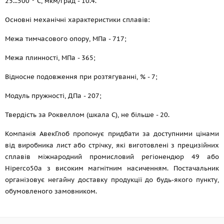
25...500
С, мкм/град - 10.4.
Основні механічні характеристики сплавів:
Межа тимчасового опору, МПа - 717;
Межа плинності, МПа - 365;
Відносне подовження при розтягуванні, % - 7;
Модуль пружності, ДПа - 207;
Твердість за Роквеллом (шкала С), не більше - 20.
Компанія АвекГлоб пропонує придбати за доступними цінами
від виробника лист або стрічку, які виготовлені з прецизійних
сплавів міжнародний промисловий регіонендюр 49 або
Hiperco50a з високим магнітним насиченням. Постачальник
організовує негайну доставку продукції до будь-якого пункту,
обумовленого замовником.