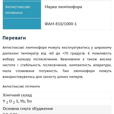
Антистоксові
Марка люмінофора
пігменти:
ФАМ-810/1000-1
Переваги
Антистоксові люмінофори можуть експлуатуватись у широкому
діапазоні температр від -60 до +70 градусів. Є можливість
вибору кольору післясвічення. Важливими є також висока
чистота і стабільність післясвічення, компактність апаратури,
мала споживана потужність. Такі люмінофори можуть
використовуватись для захисту цінних паперів.
Антистоксові пігменти
Хімічний склад
Y
O
S, Yb, Tm
2
2
Основна смуга збудження