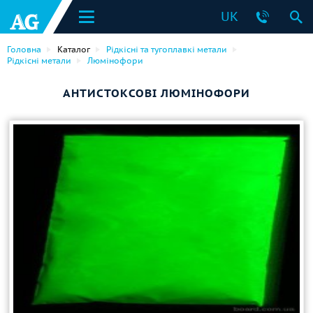
UK
Головна
Каталог
Рідкісні та тугоплавкі метали
Рідкісні метали
Люмінофори
АНТИСТОКСОВІ ЛЮМІНОФОРИ