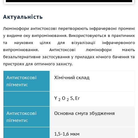
Актуальність
Люмінофори антистоксові перетворюють інфрачервоні промені
у видиме оку випромінювання. Використовуються в практичних
та наукових цілях для візуалізації інфрачервоного
випромінювання. Антистоксові люмінофори мають
безальтернативне застосування у приладах нічного бачення та
пристроях для оптичного захисту.
Антистоксові
Хімічний склад
пігменти:
Y
O
S, Er
2
2
Антистоксові
Основна смуга збудження
пігменти:
1,5-1,6 мкм