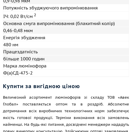
0,9-0,98 мкм
Потужність збуджуючого випромінювання
2
ІЧ: 0,02 Вт/см
Основна смуга випромінювання (блакитний колір)
0,46-0,48 мкм
Енергія збудження
480 нм
Працездатність
більше 1000 годин
Марка люмінофора
Ф(а)СД-475-2
Купити за вигідною ціною
Величезний асортимент люмінофорів зі складу ТОВ «Авек
Глобал» поставляється оптом та в роздріб. Абсолютне
дотримання всіх виробничих технологічних норм забезпечує
якість готової продукції. Терміни виконання всіх замовлень
найменші. На будь-які питання, досвідчені менеджери нададуть
повну вичерпну консультацію. Здійснюючи оптові замовлення,