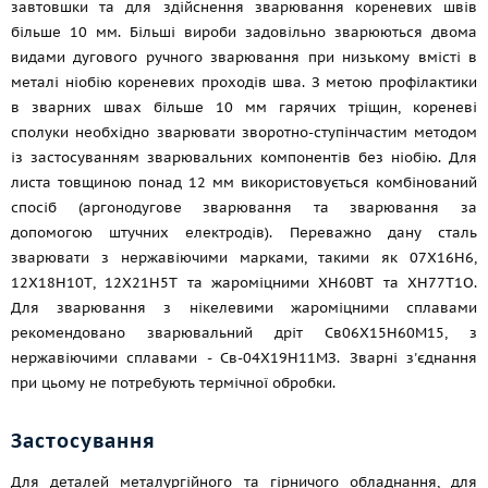
завтовшки та для здійснення зварювання кореневих швів
більше 10 мм. Більші вироби задовільно зварюються двома
видами дугового ручного зварювання при низькому вмісті в
металі ніобію кореневих проходів шва. З метою профілактики
в зварних швах більше 10 мм гарячих тріщин, кореневі
сполуки необхідно зварювати зворотно-ступінчастим методом
із застосуванням зварювальних компонентів без ніобію. Для
листа товщиною понад 12 мм використовується комбінований
спосіб (аргонодугове зварювання та зварювання за
допомогою штучних електродів). Переважно дану сталь
зварювати з нержавіючими марками, такими як 07Х16Н6,
12Х18Н10Т, 12Х21Н5Т та жароміцними ХН60ВТ та XH77T1О.
Для зварювання з нікелевими жароміцними сплавами
рекомендовано зварювальний дріт Св06Х15Н60М15, з
нержавіючими сплавами - Св-04Х19Н11МЗ. Зварні з'єднання
при цьому не потребують термічної обробки.
Застосування
Для деталей металургійного та гірничого обладнання, для