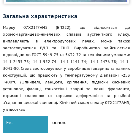
Загальна характеристика
Марку 07Х21Г7АН5 (ЕП222), що відноситься до
хромомарганцево-нікелевих сплавів аустенітного класу,
виплавляють в електродугових печах. Може також
застосовуватися ВДП та ЕШП. Виробництво здійснюється
відповідно до
ГОСТ 5949-75
та 5632-72 та технічними умовами:
14-1-2455-78; 14-1-952-74; 14-1-1141-74; 14-1-2476-78; 14-1-
3041-80. Сталь застосовується у виробництві зварних та паяних
конструкцій, що працюють у температурному діапазоні -253
+400°С (шпинделі, ланцюги, кріплення, підвіски кисневих
установок, фланці, тонкостінні зварні та паяні фрагменти,
отримані холодною та гарячою деформацією та різьбові
з'єднання високої свинини). Хімічний склад сплаву 07Х21Г7АН5,
у відсотках
Fe:
основ.