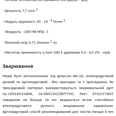
3
· Щільність 7,7 г/см
- 4
2
· Модуль пружності 20 · 10
Н/мм
· Твердість - 200 НВ МПа -1
2
· Питомий опір 0,71 Омxмм
/м
· Магнітна проникність у полі 500 Е дорівнює 0.3 - 0.5 (Тл · м)/А.
Зварювання
Може бути автоматичною під флюсом АН-26; електродуговий
ручний та аргонодуговий - без присадки та з присадками. Як
присадковий матеріал використовується зварювальний дріт
Св-10Х16Н25АМ6, Св-08Х15Н23В7Г7М2. Лист 07Х21Г7АН5
товщиною не більше 10 мм зварюється всіма способами
електродугового ручного зварювання задовільно.
Аргонодуговий спосіб рекомендований для листів менше 6 мм