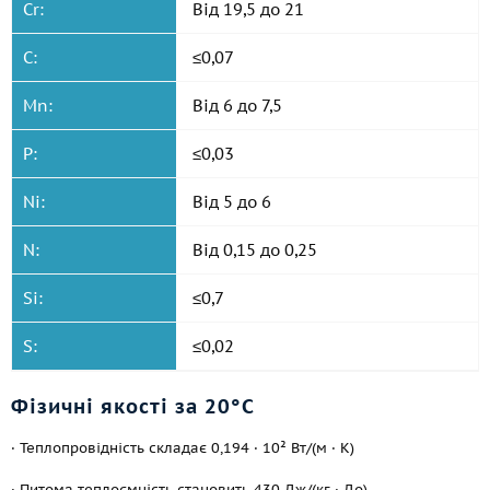
Cr:
Від 19,5 до 21
C:
≤0,07
Mn:
Від 6 до 7,5
P:
≤0,03
Ni:
Від 5 до 6
N:
Від 0,15 до 0,25
Si:
≤0,7
S:
≤0,02
Фізичні якості за 20°С
· Теплопровідність складає 0,194 · 10² Вт/(м · К)
· Питома теплоємність становить 430 Дж/(кг · До).