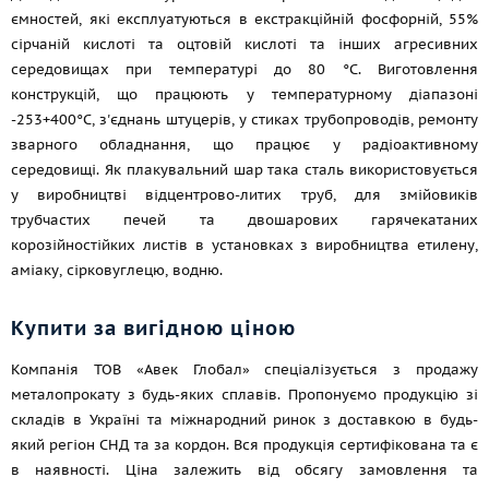
ємностей, які експлуатуються в екстракційній фосфорній, 55%
сірчаній кислоті та оцтовій кислоті та інших агресивних
середовищах при температурі до 80 °C. Виготовлення
конструкцій, що працюють у температурному діапазоні
-253+400°С, з'єднань штуцерів, у стиках трубопроводів, ремонту
зварного обладнання, що працює у радіоактивному
середовищі. Як плакувальний шар така сталь використовується
у виробництві відцентрово-литих труб, для змійовиків
трубчастих печей та двошарових гарячекатаних
корозійностійких листів в установках з виробництва етилену,
аміаку, сірковуглецю, водню.
Купити за вигідною ціною
Компанія ТОВ «Авек Глобал» спеціалізується з продажу
металопрокату з будь-яких сплавів. Пропонуємо продукцію зі
складів в Україні та міжнародний ринок з доставкою в будь-
який регіон СНД та за кордон. Вся продукція сертифікована та є
в наявності. Ціна залежить від обсягу замовлення та