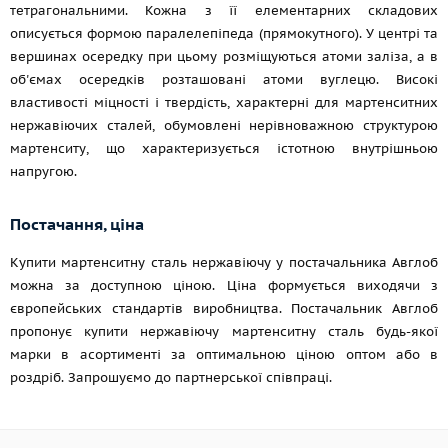
тетрагональними. Кожна з її елементарних складових
описується формою паралелепіпеда (прямокутного). У центрі та
вершинах осередку при цьому розміщуються атоми заліза, а в
об'ємах осередків розташовані атоми вуглецю. Високі
властивості міцності і твердість, характерні для мартенситних
нержавіючих сталей, обумовлені нерівноважною структурою
мартенситу, що характеризується істотною внутрішньою
напругою.
Постачання, ціна
Купити мартенситну сталь нержавіючу у постачальника Авглоб
можна за доступною ціною. Ціна формується виходячи з
європейських стандартів виробництва. Постачальник Авглоб
пропонує купити нержавіючу мартенситну сталь будь-якої
марки в асортименті за оптимальною ціною оптом або в
роздріб. Запрошуємо до партнерської співпраці.