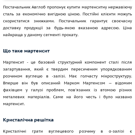
Постачальник Авглоб пропонує купити мартенситну нержавіючу
сталь за економічно вигідною ціною. Постійні клієнти можуть
скористатися знижками. Постачальник гарантує своєчасну
доставку продукції за будь-якою вказаною адресою. Ціна
найкраща у даному сегменті прокату.
Що таке мартенсит
Мартенсит - це базовий структурний компонент сталі після
загартування, який є твердим пересиченим упорядкованим
розчином вуглецю в -залізі. Має голчасту мікроструктуру.
Вперше він був описаний Марком Мартенсом — відомим
фахівцем у галузі проблем, пов'язаних із втомою різних
металевих матеріалів. Саме на його честь і було названо
мартенсит.
Кристалічна решітка
Кристалічні грати вуглецевого розчину в α-залізі є