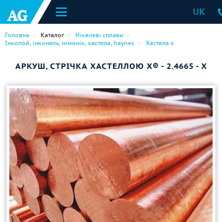
UK
Головна
Каталог
Нікелеві сплави
Інколой, інконель, німонік, хастела, haynes
Хастела x
АРКУШ, СТРІЧКА ХАСТЕЛЛОЮ X® - 2.4665 - Х