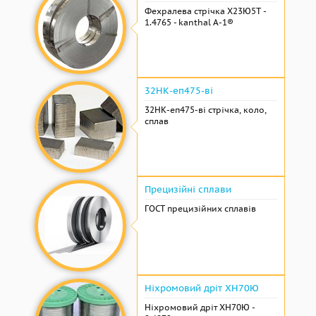
Фехралева стрічка Х23Ю5Т -
1.4765 - kanthal A-1®
32НК-еп475-ві
32НК-еп475-ві стрічка, коло,
сплав
Прецизійні сплави
ГОСТ прецизійних сплавів
Ніхромовий дріт ХН70Ю
Ніхромовий дріт ХН70Ю -