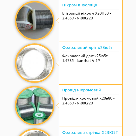
Ніхром в ізоляції
В ізоляції ніхром Х20Н80 -
2.4869 - Ni80Cr20
Фехралевий дріт х23ю5т
Фехралевий дріт х23ю5т -
1.4765 - kanthal A-1®
Провід ніхромовий
Провід ніхромовий х20н80 -
2.4869 - Ni80Cr20
Фехралева стрічка Х23Ю5Т