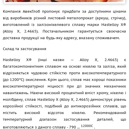
Компанія АвекГлоб пропонує придбати за доступними цінами
від виробників різний листовий металопрокат (аркуш, стрічку),
виготовлений із залізонікелевого сплаву марки Hastelloy X®
(Alloy X, 2.4665). Постачальником гарантується своєчасна
доставка продукції на будь-яку адресу, вказану споживачем.
Склад та застосування
Hastelloy X® (інші назви — Alloy X, 2.4665) є
багатокомпонентним сплавом на основі нікелю та заліза, який
відрізняється чудовою стійкістю проти високотемпературного
(до 1200°C) окислення. Крім цього, сплав має хороші показники
високотемпературної міцності при дії значних механічних
навантажень. Маючи високий процентний вміст хрому, нікелю і
молібдену, сплав Hastelloy X (Alloy X, 2.4665) демонструє рівень
корозійної стійкості, подібний до антикорозійних сплавів, що
містить високий відсоток нікелю. Рекомендований
температурний діапазон застосування деталей, що
12000С
виготовляються з даного сплаву - 790 ...
.