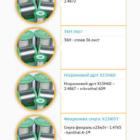
2.4872
36Н лист
36Н - сплав 36 лист
Ніхромовий дріт Х15Н60
Ніхромовий дріт Х15Н60 –
2.4867 – nikrothal 60®
Фехралева смуга Х23Ю5Т
Смуга фехраль х23ю5т - 1.4765
- kanthal A-1®