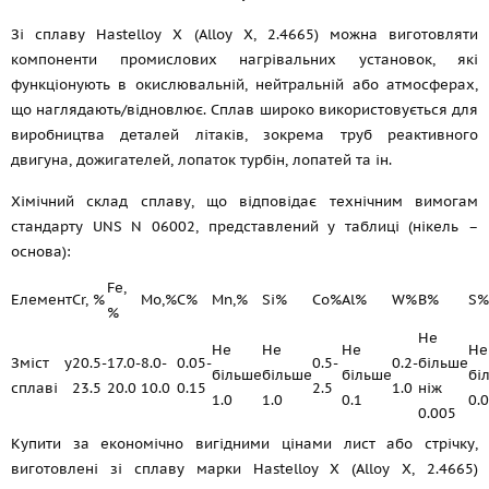
Зі сплаву Hastelloy X (Alloy X, 2.4665) можна виготовляти
компоненти промислових нагрівальних установок, які
функціонують в окислювальній, нейтральній або атмосферах,
що наглядають/відновлює. Сплав широко використовується для
виробництва деталей літаків, зокрема труб реактивного
двигуна, дожигателей, лопаток турбін, лопатей та ін.
Хімічний склад сплаву, що відповідає технічним вимогам
стандарту UNS N 06002, представлений у таблиці (нікель –
основа):
Fe,
Елемент
Cr, %
Mo,%
C%
Mn,%
Si%
Co%
Al%
W%
B%
S%
%
Не
Не
Не
Не
Не
Зміст у
20.5-
17.0-
8.0-
0.05-
0.5-
0.2-
більше
більше
більше
більше
бі
сплаві
23.5
20.0
10.0
0.15
2.5
1.0
ніж
1.0
1.0
0.1
0.
0.005
Купити за економічно вигідними цінами лист або стрічку,
виготовлені зі сплаву марки Hastelloy X (Alloy X, 2.4665)