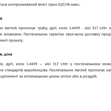
ься контрольований вміст сірки 0,015% макс.
и
к Авглоб пропонує трубу, дріт, коло 1.4439 - aisi 317 LMn 
ся знижками. Постачальник гарантує своєчасну доставку прод
енті прокату.
, ціна
бу, дріт, коло 1.4439 — aisi 317 LMn у постачальника мо
х стандартів виробництва. Постачальник Авглоб пропонує купит
сортименті за оптимальною ціною оптом або в роздріб.