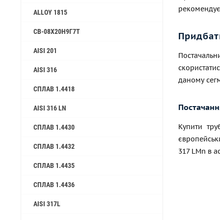
рекомендуєт
ALLOY 1815
СВ-08Х20Н9Г7Т
Придбат
AISI 201
Постачальни
скористати
AISI 316
даному сегм
СПЛАВ 1.4418
Постачання
AISI 316 LN
Купити тру
СПЛАВ 1.4430
європейськи
СПЛАВ 1.4432
317 LMn в а
СПЛАВ 1.4435
СПЛАВ 1.4436
AISI 317L