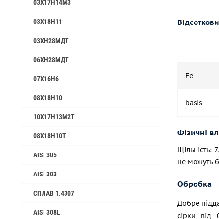
03Х17Н14М3
03Х18Н11
Відсоткови
03ХН28МДТ
06ХН28МДТ
Fe
07Х16Н6
08Х18Н10
basis
10Х17Н13М2Т
Фізичні вл
08Х18Н10Т
Щільність: 
AISI 305
не можуть б
AISI 303
Обробка
СПЛАВ 1.4307
Добре підда
AISI 308L
сірки від 