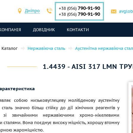
790-91-90
+38 (056)
Дніпро
avglo
790-91-90
+38 (056)
КОМПАНІЯ
ДОВІДНИК
КОНТАКТИ
Каталог
Нержавіюча сталь
Аустенітна нержавіюча стал
1.4439 - AISI 317 LMN ТР
характеристика
вляє собою низьковуглецеву молібденову аустенітну
сталь значно більш стійку до дії хімічних реагентів у
і зі звичайними нержавіючими хромо-нікелевими
и сталями. Вона поєднує високу міцність, хорошу втомну
 гарною жароміцністю.