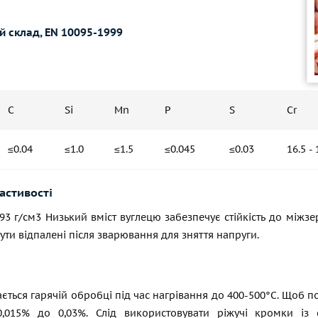
й склад, EN 10095-1999
C
Si
Mn
P
S
Cr
≤0.04
≤1.0
≤1.5
≤0.045
≤0.03
16.5 - 
астивості
7.93 г/см3 Низький вміст вуглецю забезпечує стійкість до міжзе
ути відпалені після зварювання для зняття напруги.
ється гарячій обробці під час нагрівання до 400-500°С. Щоб 
0,015% до 0,03%. Слід використовувати ріжучі кромки із