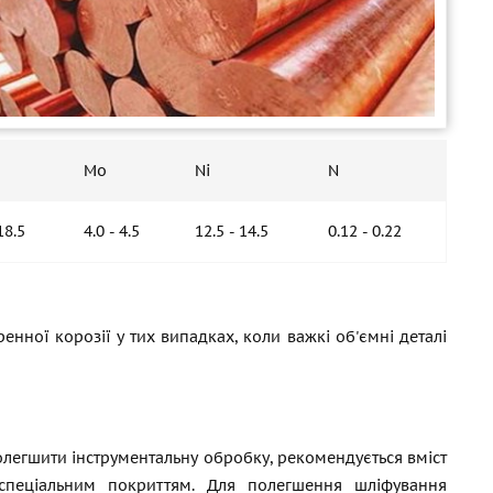
Mo
Ni
N
18.5
4.0 - 4.5
12.5 - 14.5
0.12 - 0.22
ренної корозії у тих випадках, коли важкі об'ємні деталі
полегшити інструментальну обробку, рекомендується вміст
 спеціальним покриттям. Для полегшення шліфування