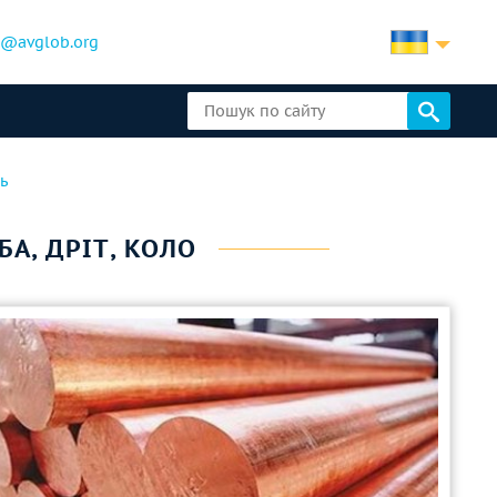
b@avglob.org
ь
УБА, ДРІТ, КОЛО