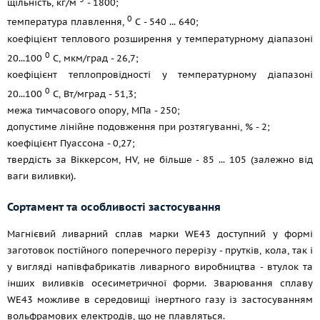
щільність, кг/м
- 1800;
0
температура плавлення,
С - 540 ... 640;
коефіцієнт теплового розширення у температурному діапазоні
0
20...100
С, мкм/град - 26,7;
коефіцієнт теплопровідності у температурному діапазоні
0
20...100
С, Вт/мград - 51,3;
межа тимчасового опору, МПа - 250;
допустиме лінійне подовження при розтягуванні, % - 2;
коефіцієнт Пуассона - 0,27;
твердість за Віккерсом, НV, не більше - 85 ... 105 (залежно від
ваги виливки).
Сортамент та особливості застосування
Магнієвий ливарний сплав марки WЕ43 доступний у формі
заготовок постійного поперечного перерізу - прутків, кола, так і
у вигляді напівфабрикатів ливарного виробництва - втулок та
інших виливків осесиметричної форми. Зварювання сплаву
WE43 можливе в середовищі інертного газу із застосуванням
вольфрамових електродів, що не плавляться.