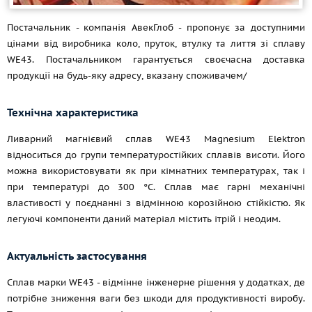
Постачальник - компанія АвекГлоб - пропонує за доступними
цінами від виробника коло, пруток, втулку та лиття зі сплаву
WЕ43. Постачальником гарантується своєчасна доставка
продукції на будь-яку адресу, вказану споживачем/
Технічна характеристика
Ливарний магнієвий сплав WЕ43 Magnesium Elektron
відноситься до групи температуростійких сплавів висоти. Його
можна використовувати як при кімнатних температурах, так і
при температурі до 300 °C. Сплав має гарні механічні
властивості у поєднанні з відмінною корозійною стійкістю. Як
легуючі компоненти даний матеріал містить ітрій і неодим.
Актуальність застосування
Сплав марки WЕ43 - відмінне інженерне рішення у додатках, де
потрібне зниження ваги без шкоди для продуктивності виробу.