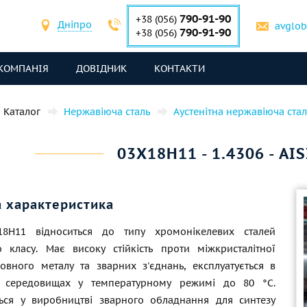
790-91-90
+38 (056)
Дніпро
avglo
790-91-90
+38 (056)
КОМПАНІЯ
ДОВІДНИК
КОНТАКТИ
Каталог
Нержавіюча сталь
Аустенітна нержавіюча стал
03Х18Н11 - 1.4306 - AI
а характеристика
18Н11 відноситься до типу хромонікелевих сталей
го класу. Має високу стійкість проти міжкристалітної
новного металу та зварних з'єднань, експлуатується в
х середовищах у температурному режимі до 80 °C.
ться у виробництві зварного обладнання для синтезу