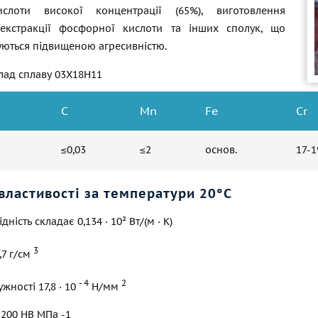
ислоти високої концентрації (65%), виготовлення
 екстракції фосфорної кислоти та інших сполук, що
уються підвищеною агресивністю.
лад сплаву 03Х18Н11
C
Mn
Fe
Cr
≤0,03
≤2
основ.
17-1
властивості за температури 20°С
дність складає 0,134 · 10² Вт/(м · К)
3
7,7 г/см
- 4
2
жності 17,8 · 10
Н/мм
- 200 НВ МПа -1