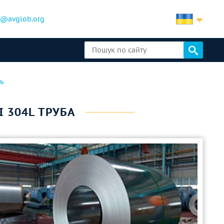
b@avglob.org
ь
SI 304L ТРУБА