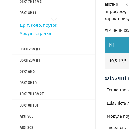
03Х17Н14М3
азотної к
нітрофосу,
03Х18Н11
характериз
Дріт, коло, пруток
Хімічний ск
Аркуш, стрічка
Ni
03ХН28МДТ
06ХН28МДТ
10,5-12,5
07Х16Н6
Фізичні 
08Х18Н10
· Теплопрові
10Х17Н13М2Т
· Щільність 
08Х18Н10Т
· Модуль пру
AISI 305
· Твердість 
AISI 303