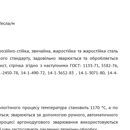
 Тесла/м
озійно-стійка, звичайна, жаростійка та жаростійка сталь
ого стандарту, задовільно зварюється та обробляється
ист, стрічка згідно з наступними ГОСТ: 1133-71, 5582-76,
-2450-78, 14-1-490-72, 14-1-3652-83 , 14-1-3071-80, 14-4-
ологічного процесу температура становить 1170 °C, а по
уться; зварюються за допомогою ручного, автоматичного
процесі аргонодугового зварювання використовуються
 шви застосовують заключну термічну обробку.