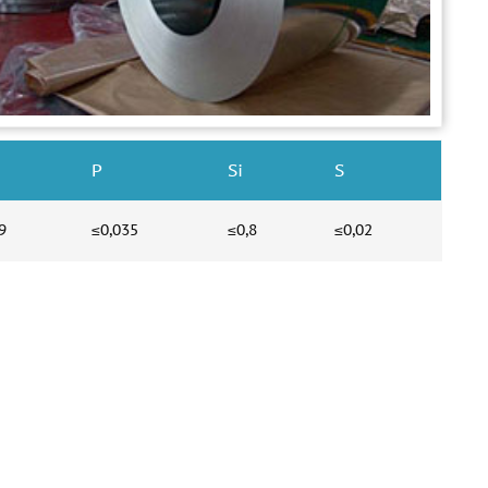
P
Si
S
9
≤0,035
≤0,8
≤0,02