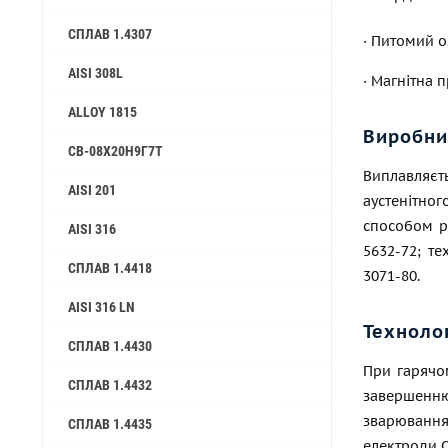
СПЛАВ 1.4307
· Питомий 
AISI 308L
· Магнітна 
ALLOY 1815
Виробни
СВ-08Х20Н9Г7Т
Виплавляєть
AISI 201
аустенітно
способом рі
AISI 316
5632-72; те
СПЛАВ 1.4418
3071-80.
AISI 316 LN
Техноло
СПЛАВ 1.4430
При гарячом
СПЛАВ 1.4432
завершенню
зварювання
СПЛАВ 1.4435
електроди О