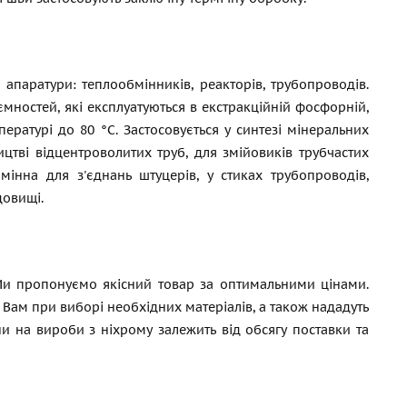
паратури: теплообмінників, реакторів, трубопроводів.
мностей, які експлуатуються в екстракційній фосфорній,
ратурі до 80 °C. Застосовується у синтезі мінеральних
тві відцентроволитих труб, для змійовиків трубчастих
мінна для з'єднань штуцерів, у стиках трубопроводів,
довищі.
Ми пропонуємо якісний товар за оптимальними цінами.
и Вам при виборі необхідних матеріалів, а також нададуть
и на вироби з ніхрому залежить від обсягу поставки та