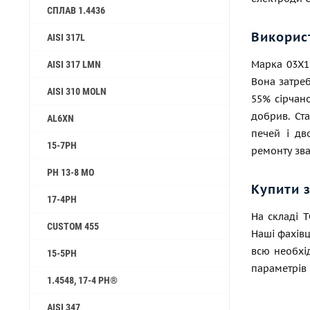
СПЛАВ 1.4436
Викорис
AISI 317L
Марка 03Х1
AISI 317 LMN
Вона затреб
AISI 310 MOLN
55% сірчан
добрив. Ст
AL6XN
печей і дв
15-7PH
ремонту зв
PH 13-8 MO
Купити 
17-4PH
На складі 
CUSTOM 455
Наші фахівц
всю необхід
15-5PH
параметрів 
1.4548, 17-4 PH®
AISI 347