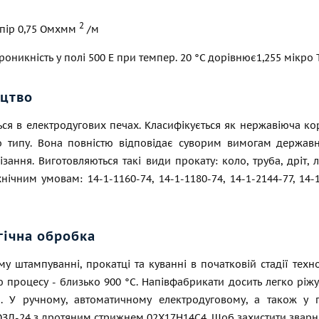
2
опір 0,75 Омxмм
/м
проникність у полі 500 Е при темпер. 20 °C дорівнює1,255 мікро
цтво
ся в електродугових печах. Класифікується як нержавіюча кор
го типу. Вона повністю відповідає суворим вимогам державн
зання. Виготовляються такі види прокату: коло, труба, дріт, л
хнічним умовам: 14-1-1160-74, 14-1-1180-74, 14-1-2144-77, 14-1
гічна обробка
у штампуванні, прокатці та куванні в початковій стадії техн
 процесу - близько 900 °C. Напівфабрикати досить легко ріж
. У ручному, автоматичному електродуговому, а також у 
ЗЛ-24 з дротяним стрижнем 02Х17Н14С4. Щоб захистити зварні