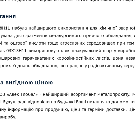
тання
8Н11 набула найширшого використання для хімічної зварної а
увана для фрагментів металургійного гірничого обладнання, є
ої та оцтової кислоти
тощо
агресивних середовищах при темпе
аль 03Х18Н11 використовують як плакувальний шар у виробниц
ошарових гарячекатаних корозійностійких листів. Вона неза
арних з'єднань обладнання, що працює у радіоактивному сере
за вигідною ціною
ТОВ «Авек Глобал» - найширший асортимент металопрокату. 
і будуть раді відповісти на будь-які Ваші питання та допомогт
ну інформацію про продукцію, ціни та терміни доставки. Цін
виробу.